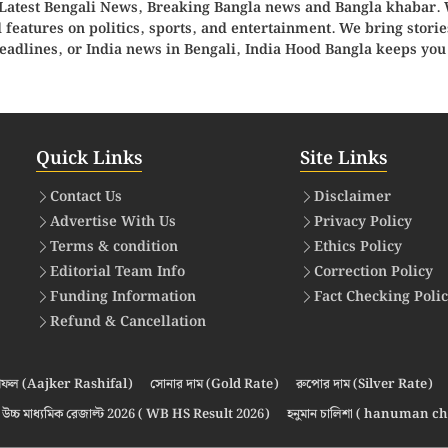
Latest Bengali News, Breaking
Bangla news
and
Bangla khabar
.
d features on politics, sports, and entertainment. We bring stor
eadlines, or
India news in Bengali
, India Hood Bangla keeps you
Quick Links
Site Links
Contact Us
Disclaimer
Advertise With Us
Privacy Policy
Terms & condition
Ethics Policy
Editorial Team Info
Correction Policy
Funding Information
Fact Checking Poli
Refund & Cancellation
ফল (Aajker Rashifal)
সোনার দাম (Gold Rate)
রুপোর দাম (Silver Rate)
উচ্চ মাধ্যমিক রেজাল্ট 2026 ( WB HS Result 2026)
হনুমান চালিশা ( hanuman ch