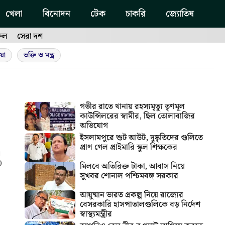
খেলা
বিনোদন
টেক
চাকরি
জ্যোতিষ
ফল
সেরা দশ
য়া
ভক্তি ও মন্ত্র
গভীর রাতে থানায় রহস্যমৃত্যু তৃণমূল
কাউন্সিলরের স্বামীর, ছিল তোলাবাজির
অভিযোগ
ইসলামপুরে শুট আউট, দুষ্কৃতিদের গুলিতে
প্রাণ গেল প্রাইমারি স্কুল শিক্ষকের
া
)
মিলবে অতিরিক্ত টাকা, আবাস নিয়ে
সুখবর শোনাল পশ্চিমবঙ্গ সরকার
আয়ুষ্মান ভারত প্রকল্প নিয়ে রাজ্যের
বেসরকারি হাসপাতালগুলিকে বড় নির্দেশ
স্বাস্থ্যমন্ত্রীর