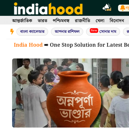
Skip
নত
to
content
আন্তর্জাতিক
ভারত
পশ্চিমবঙ্গ
রাজনীতি
খেলা
বিনোদন
New
বাংলা ক্যালেন্ডার
আপনার রাশিফল
সোনার দাম
র
India Hood
➠ One Stop Solution for Latest B