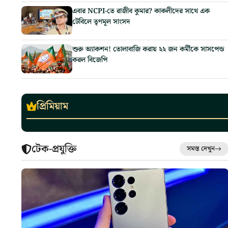
এবার NCPI-তে রাজীব কুমার? কাকলীদের সাথে এক
টেবিলে তৃণমূল সাংসদ
শুরু অ্যাকশন! তোলাবাজি করায় ২২ জন কর্মীকে সাসপেন্ড
করল বিজেপি
প্রিমিয়াম
টেক-প্রযুক্তি
সমস্ত দেখুন