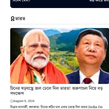
দিলেন মোদী?
অঙ্ক বলছে অন্
ভারত
চিনের ষড়যন্ত্রে জল ঢেলে দিল ভারত! অরুণাচল নিয়ে বড়
পদক্ষেপ
August 8, 2026
বিক্রম ব্যানার্জী, কলকাতা: চিনের কঠিন চাল এবার ভেস্তে দিল ভারত (India On