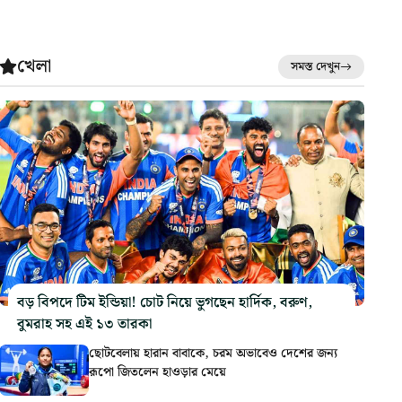
খেলা
সমস্ত দেখুন
বড় বিপদে টিম ইন্ডিয়া! চোট নিয়ে ভুগছেন হার্দিক, বরুণ,
বুমরাহ সহ এই ১৩ তারকা
ছোটবেলায় হারান বাবাকে, চরম অভাবেও দেশের জন্য
রূপো জিতলেন হাওড়ার মেয়ে