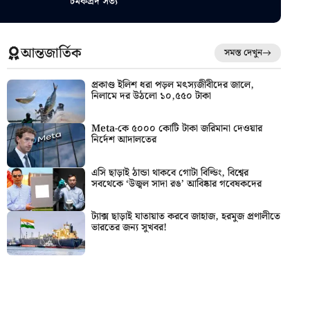
চমকপ্রদ সত্য
আন্তজার্তিক
সমস্ত দেখুন
প্রকাণ্ড ইলিশ ধরা পড়ল মৎস্যজীবীদের জালে,
নিলামে দর উঠলো ১০,৫৫০ টাকা
Meta-কে ৫০০০ কোটি টাকা জরিমানা দেওয়ার
নির্দেশ আদালতের
এসি ছাড়াই ঠান্ডা থাকবে গোটা বিল্ডিং, বিশ্বের
সবথেকে ‘উজ্বল সাদা রঙ’ আবিষ্কার গবেষকদের
ট্যাক্স ছাড়াই যাতায়াত করবে জাহাজ, হরমুজ প্রণালীতে
ভারতের জন্য সুখবর!