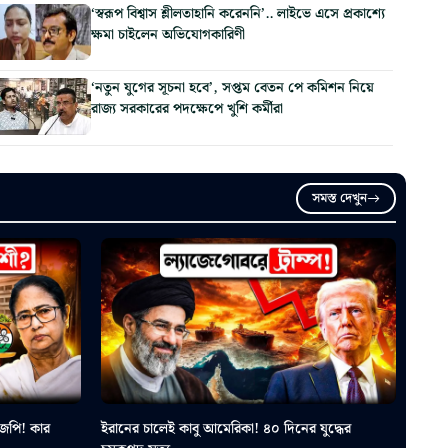
‘স্বরূপ বিশ্বাস শ্লীলতাহানি করেননি’.. লাইভে এসে প্রকাশ্যে
ক্ষমা চাইলেন অভিযোগকারিণী
‘নতুন যুগের সূচনা হবে’, সপ্তম বেতন পে কমিশন নিয়ে
রাজ্য সরকারের পদক্ষেপে খুশি কর্মীরা
সমস্ত দেখুন
েপি! কার
ইরানের চালেই কাবু আমেরিকা! ৪০ দিনের যুদ্ধের