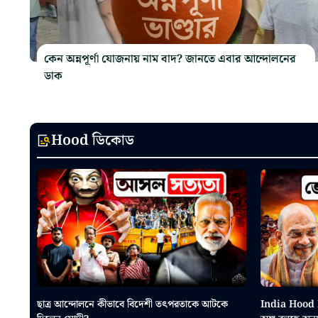
কেন অন্নপূর্ণা যোজনায় নাম বাদ? জানতে এবার আন্দোলনের
ডাক
Hood ডিকোড
ছাত্র আন্দোলনে কীভাবে বিদেশী তৎপরতাকে আটকে
India Hood D