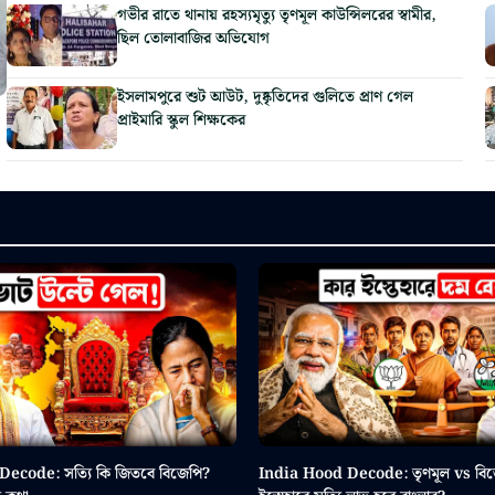
গভীর রাতে থানায় রহস্যমৃত্যু তৃণমূল কাউন্সিলরের স্বামীর,
ছিল তোলাবাজির অভিযোগ
ইসলামপুরে শুট আউট, দুষ্কৃতিদের গুলিতে প্রাণ গেল
প্রাইমারি স্কুল শিক্ষকের
ecode: সত্যি কি জিতবে বিজেপি?
India Hood Decode: তৃণমূল vs বিজ