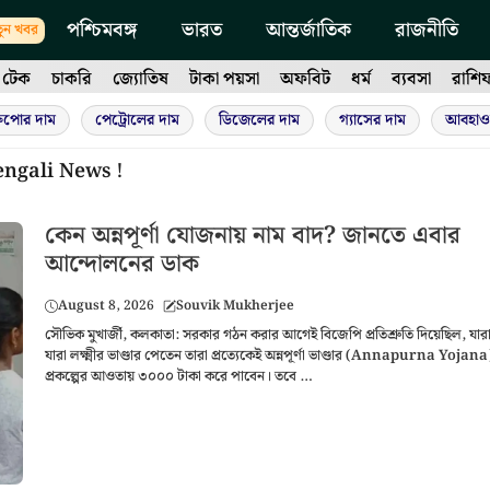
পশ্চিমবঙ্গ
ভারত
আন্তর্জাতিক
রাজনীতি
ুন খবর
টেক
চাকরি
জ্যোতিষ
টাকা পয়সা
অফবিট
ধর্ম
ব্যবসা
রাশি
ুপোর দাম
পেট্রোলের দাম
ডিজেলের দাম
গ্যাসের দাম
আবহাও
engali News !
কেন অন্নপূর্ণা যোজনায় নাম বাদ? জানতে এবার
আন্দোলনের ডাক
August 8, 2026
Souvik Mukherjee
সৌভিক মুখার্জী, কলকাতা: সরকার গঠন করার আগেই বিজেপি প্রতিশ্রুতি দিয়েছিল, যার
যারা লক্ষ্মীর ভাণ্ডার পেতেন তারা প্রত্যেকেই অন্নপূর্ণা ভাণ্ডার (Annapurna Yojana
প্রকল্পের আওতায় ৩০০০ টাকা করে পাবেন। তবে …