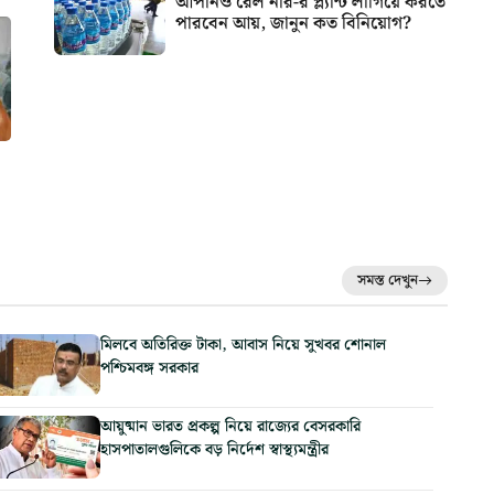
আপনিও রেল নীর-র প্ল্যান্ট লাগিয়ে করতে
পারবেন আয়, জানুন কত বিনিয়োগ?
সমস্ত দেখুন
মিলবে অতিরিক্ত টাকা, আবাস নিয়ে সুখবর শোনাল
পশ্চিমবঙ্গ সরকার
আয়ুষ্মান ভারত প্রকল্প নিয়ে রাজ্যের বেসরকারি
হাসপাতালগুলিকে বড় নির্দেশ স্বাস্থ্যমন্ত্রীর