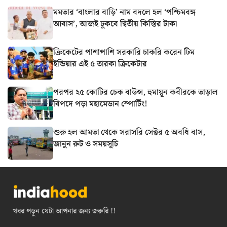
মমতার ‘বাংলার বাড়ি’ নাম বদলে হল ‘পশ্চিমবঙ্গ
আবাস’, আজই ঢুকবে দ্বিতীয় কিস্তির টাকা
ক্রিকেটের পাশাপাশি সরকারি চাকরি করেন টিম
ইন্ডিয়ার এই ৫ তারকা ক্রিকেটার
পরপর ২৫ কোটির চেক বাউন্স, হুমায়ূন কবীরকে তাড়াল
বিপদে পড়া মহামেডান স্পোর্টিং!
শুরু হল আমতা থেকে সরাসরি সেক্টর ৫ অবধি বাস,
জানুন রুট ও সময়সূচি
খবর পড়ুন যেটা আপনার জন্য জরুরি !!