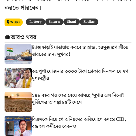
করতে পারবেন।
আরও
Lottery
Saturn
Shani
Zodiac
আরও খবর
ট্যাক্স ছাড়াই যাতায়াত করবে জাহাজ, হরমুজ প্রণালীতে
ভারতের জন্য সুখবর!
অন্নপূর্ণা যোজনার ৩০০০ টাকা ঢোকার দিনক্ষণ ঘোষণা
মুখ্যমন্ত্রীর
১৪৮ বছর পর ফের ধেয়ে আসছে ‘সুপার এল নিনো’!
দুর্ভিক্ষের আশঙ্কা ৪৫টি দেশে
বিএসকে নিয়োগে অনিয়মের অভিযোগে তদন্তে CID,
বন্ধ হল কর্মীদের বেতনও