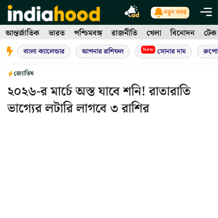
Skip
নতুন খবর
to
আন্তর্জাতিক
ভারত
পশ্চিমবঙ্গ
রাজনীতি
খেলা
বিনোদন
টেক
content
New
বাংলা ক্যালেন্ডার
আপনার রাশিফল
সোনার দাম
রুপো
জ্যোতিষ
২০২৬-র মার্চে অস্ত যাবে শনি! রাতারাতি
ভাগ্যের লটারি লাগবে ৩ রাশির