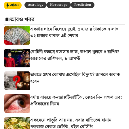
আরও
Astrology
Horoscope
Prediction
আরও খবর
একটার দামে মিলেছে দুটো, ৫ হাজার টাকাকে ৭ লাখ
৩২ হাজার বানাল এই শেয়ার
রোহিনী নক্ষত্রে ব্যবসায় লাভ, কপাল খুলবে ৪ রাশির!
আজকের রাশিফল, ৮ আগস্ট
ভারতে প্রথম কোথায় এসেছিল বিদ্যুৎ? জানলে অবাক
হবেন
বর্ষায় বাড়ছে কনজাঙ্কটিভাইটিস, জেনে নিন লক্ষণ এবং
প্রতিকারের নিয়ম
একঘেয়ে পাতুরি আর নয়, এবার বাড়িতেই বানান
গন্ধরাজ বেকড ভেটকি, রইল রেসিপি