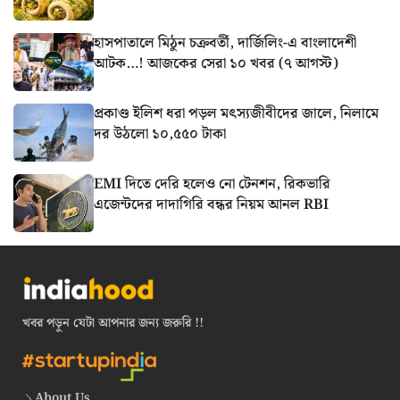
হাসপাতালে মিঠুন চক্রবর্তী, দার্জিলিং-এ বাংলাদেশী
আটক…! আজকের সেরা ১০ খবর (৭ আগস্ট)
প্রকাণ্ড ইলিশ ধরা পড়ল মৎস্যজীবীদের জালে, নিলামে
দর উঠলো ১০,৫৫০ টাকা
EMI দিতে দেরি হলেও নো টেনশন, রিকভারি
এজেন্টদের দাদাগিরি বন্ধর নিয়ম আনল RBI
খবর পড়ুন যেটা আপনার জন্য জরুরি !!
About Us