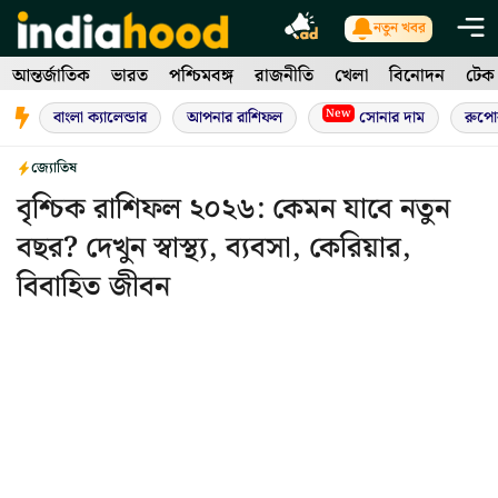
Skip
নতুন খবর
to
আন্তর্জাতিক
ভারত
পশ্চিমবঙ্গ
রাজনীতি
খেলা
বিনোদন
টেক
content
New
বাংলা ক্যালেন্ডার
আপনার রাশিফল
সোনার দাম
রুপো
জ্যোতিষ
বৃশ্চিক রাশিফল ২০২৬: কেমন যাবে নতুন
বছর? দেখুন স্বাস্থ্য, ব্যবসা, কেরিয়ার,
বিবাহিত জীবন