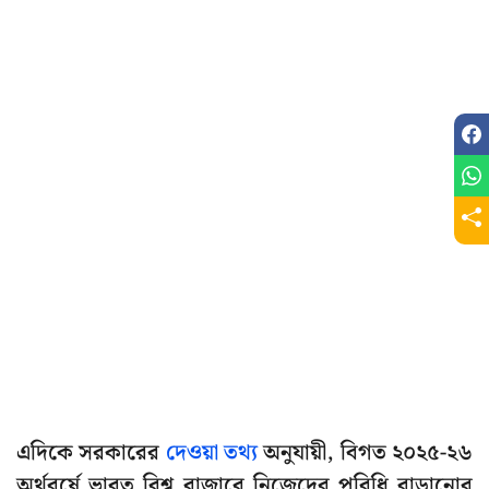
এদিকে সরকারের
দেওয়া তথ্য
অনুযায়ী, বিগত ২০২৫-২৬
অর্থবর্ষে ভারত বিশ্ব বাজারে নিজেদের পরিধি বাড়ানোর