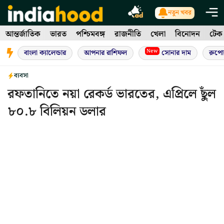
Skip
নতুন খবর
to
আন্তর্জাতিক
ভারত
পশ্চিমবঙ্গ
রাজনীতি
খেলা
বিনোদন
টেক
content
New
বাংলা ক্যালেন্ডার
আপনার রাশিফল
সোনার দাম
রুপো
ব্যবসা
রফতানিতে নয়া রেকর্ড ভারতের, এপ্রিলে ছুঁল
৮০.৮ বিলিয়ন ডলার