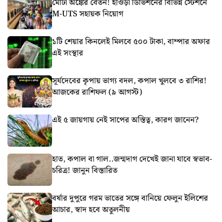
মোটা অঙ্কের বেতন! হাওড়া ডিভিশনের বিভিন্ন স্টেশনে
M-UTS সহায়ক নিয়োগ
১টি শেয়ার কিনলেই মিলবে ৫০০ টাকা, বাম্পার অফার
এই সংস্থার
সূর্যদেবের কৃপায় ভাগ্য বদল, কপাল খুলবে ৩ রাশির!
আজকের রাশিফল (৯ আগস্ট)
এই ৫ জায়গায় নেই সাপের অস্তিত্ব, কারণ জানেন?
হাত, কপাল বা গাল..জন্মদাগ দেখেই জানা যাবে স্বভাব-
চরিত্র! জানুন বিস্তারিত
বর্ষার দুপুরে গরম ভাতের সঙ্গে বানিয়ে ফেলুন ইলিশের
আচার, স্বাদ হবে অতুলনীয়