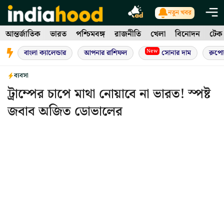
Skip
নতুন খবর
to
আন্তর্জাতিক
ভারত
পশ্চিমবঙ্গ
রাজনীতি
খেলা
বিনোদন
টেক
content
New
বাংলা ক্যালেন্ডার
আপনার রাশিফল
সোনার দাম
রুপো
ব্যবসা
ট্রাম্পের চাপে মাথা নোয়াবে না ভারত! স্পষ্ট
জবাব অজিত ডোভালের