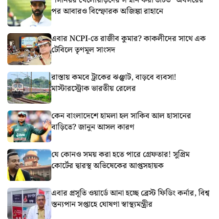
“সিনিয়র খেলোয়াড়দের সম্মান করা উচিত” অবসরের
পর আবারও বিস্ফোরক অজিঙ্কা রাহানে
এবার NCPI-তে রাজীব কুমার? কাকলীদের সাথে এক
টেবিলে তৃণমূল সাংসদ
রাস্তায় কমবে ট্রাকের ঝঞ্ঝাট, বাড়বে ব্যবসা!
মাস্টারস্ট্রোক ভারতীয় রেলের
কেন বাংলাদেশে হামলা হল সাকিব আল হাসানের
বাড়িতে? জানুন আসল কারণ
যে কোনও সময় করা হতে পারে গ্রেফতার! সুপ্রিম
কোর্টের দ্বারস্থ অভিষেকের আপ্তসহায়ক
এবার প্রসূতি ওয়ার্ডে আনা হচ্ছে ব্রেস্ট ফিডিং কর্নার, বিশ্ব
স্তন্যপান সপ্তাহে ঘোষণা স্বাস্থ্যমন্ত্রীর