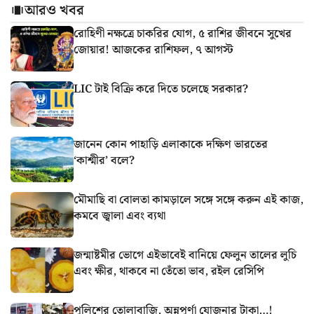
আরও খবর
রোহিণী নক্ষত্রে চাকরির যোগ, ৫ রাশির জীবনে সুখের
জোয়ার! আজকের রাশিফল, ৭ আগস্ট
LIC টাই বিক্রি করে দিতে চলেছে সরকার?
জানেন কোন পাহাড়ি এলাকাকে দক্ষিণ ভারতের
‘কাশ্মীর’ বলে?
মৌমাছি বা বোলতা কামড়ালে সঙ্গে সঙ্গে করুন এই কাজ,
কমবে জ্বালা এবং ব্যথা
জন্মাষ্টমীর ভোগে এইভাবেই বানিয়ে ফেলুন তালের লুচি
এবং ক্ষীর, থাকবে না তেঁতো ভাব, রইল রেসিপি
পুলিশের তোলাবাজি, অন্নপূর্ণা যোজনার টাকা…!