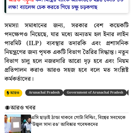
লক্ষ! ব্যালেন্স চেক করতে গিয়ে চক্ষু চড়কগাছ
সমস্যা সমাধানের জন্য, সরকার বেশ কয়েকটি
পদক্ষেপও নিয়েছে, যার মধ্যে অন্যতম হল ইনার লাইন
পারমিট (ILP) ব্যবস্থার তদারকি এবং প্রশাসনিক
নিয়ন্ত্রণের জন্য পৃথক একটি বিভাগ তৈরির সিদ্ধান্ত। নতুন
বিভাগ চালু হলে নজরদারি আরো দৃঢ় হবে এবং নিয়ম
প্রতিপালন করাও আরও সহজ হবে বলে মত সংশ্লিষ্ট
কর্মকর্তাদের।
আরও
Arunachal Pradesh
Government of Arunachal Pradesh
M
আরও খবর
এসি ছাড়াই ঠান্ডা থাকবে গোটা বিল্ডিং, বিশ্বের সবথেকে
‘উজ্বল সাদা রঙ’ আবিষ্কার গবেষকদের