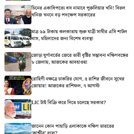
চিনের একাধিপত্যে ধস নামাবে পুরুলিয়ার খনি! বিরল
খনিজ খননে বড় পদক্ষেপ সরকারের
মাত্র ৬৯ টাকায় কলকাতায় শুরু যাত্রী সাথীর এসি শাটল
বাস, মহিলাদের জন্য বিশেষ ব্যবস্থা
জোড়া ঘূর্ণাবর্তের জেরে ভারী বৃষ্টির সম্ভাবনা দক্ষিণবঙ্গের
৮ জেলায়, আজকের আবহাওয়া
রোহিণী নক্ষত্রে চাকরির যোগ, ৫ রাশির জীবনে সুখের
জোয়ার! আজকের রাশিফল, ৭ আগস্ট
LIC টাই বিক্রি করে দিতে চলেছে সরকার?
জানেন কোন পাহাড়ি এলাকাকে দক্ষিণ ভারতের
‘কাশ্মীর’ বলে?