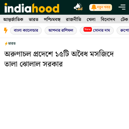
Skip
নতুন খবর
to
আন্তর্জাতিক
ভারত
পশ্চিমবঙ্গ
রাজনীতি
খেলা
বিনোদন
টেক
content
New
বাংলা ক্যালেন্ডার
আপনার রাশিফল
সোনার দাম
রুপো
ভারত
অরুণাচল প্রদেশে ১৫টি অবৈধ মসজিদে
তালা ঝোলাল সরকার