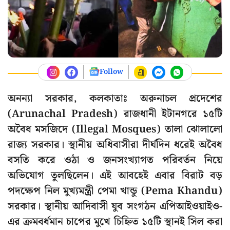
Follow
অনন্যা সরকার, কলকাতাঃ অরুনাচল প্রদেশের
(Arunachal Pradesh) রাজধানী ইটানগরে ১৫টি
অবৈধ মসজিদে (Illegal Mosques) তালা ঝোলালো
রাজ্য সরকার। স্থানীয় অধিবাসীরা দীর্ঘদিন ধরেই অবৈধ
বসতি করে ওঠা ও জনসংখ্যাগত পরিবর্তন নিয়ে
অভিযোগ তুলছিলেন। এই আবহেই এবার বিরাট বড়
পদক্ষেপ নিল মুখ্যমন্ত্রী পেমা খান্ডু (Pema Khandu)
সরকার। স্থানীয় আদিবাসী যুব সংগঠন এপিআইওয়াইও-
এর ক্রমবর্ধমান চাপের মুখে চিহ্নিত ১৫টি স্থানই সিল করা