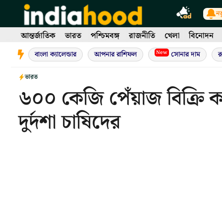
Skip
নত
to
content
আন্তর্জাতিক
ভারত
পশ্চিমবঙ্গ
রাজনীতি
খেলা
বিনোদন
New
বাংলা ক্যালেন্ডার
আপনার রাশিফল
সোনার দাম
র
ভারত
৬০০ কেজি পেঁয়াজ বিক্রি
দুর্দশা চাষিদের