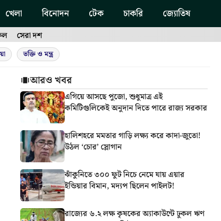
খেলা
বিনোদন
টেক
চাকরি
জ্যোতিষ
ফল
সেরা দশ
য়া
ভক্তি ও মন্ত্র
আরও খবর
এগিয়ে আসছে পুজো, শুধুমাত্র এই
কমিটিগুলিকেই অনুদান দিতে পারে রাজ্য সরকার
হালিশহরে মমতার গাড়ি লক্ষ্য করে কাদা-জুতো!
উঠল ‘চোর’ স্লোগান
ঝাঁকুনিতে ৩০০ ফুট নিচে নেমে যায় এয়ার
ইন্ডিয়ার বিমান, মদ্যপ ছিলেন পাইলট!
রাজ্যের ৬.২ লক্ষ কৃষকের অ্যাকাউন্টে ঢুকল ঋণ