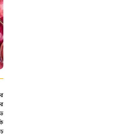
ার
ার
ীড
কি
রচ