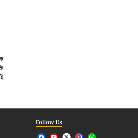
িক
কি
েই
Follow Us