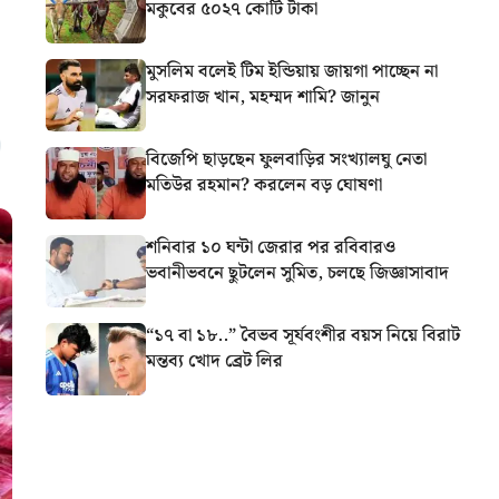
মকুবের ৫০২৭ কোটি টাকা
মুসলিম বলেই টিম ইন্ডিয়ায় জায়গা পাচ্ছেন না
সরফরাজ খান, মহম্মদ শামি? জানুন
বিজেপি ছাড়ছেন ফুলবাড়ির সংখ্যালঘু নেতা
মতিউর রহমান? করলেন বড় ঘোষণা
শনিবার ১০ ঘন্টা জেরার পর রবিবারও
ভবানীভবনে ছুটলেন সুমিত, চলছে জিজ্ঞাসাবাদ
“১৭ বা ১৮..” বৈভব সূর্যবংশীর বয়স নিয়ে বিরাট
মন্তব্য খোদ ব্রেট লির