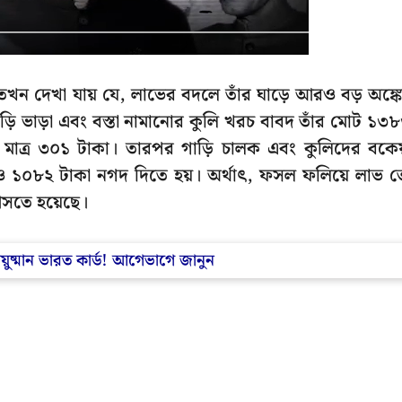
ন দেখা যায় যে, লাভের বদলে তাঁর ঘাড়ে আরও বড় অঙ্ক
াড়ি ভাড়া এবং বস্তা নামানোর কুলি খরচ বাবদ তাঁর মোট ১৩
ে মাত্র ৩০১ টাকা। তারপর গাড়ি চালক এবং কুলিদের বকেয
১০৮২ টাকা নগদ দিতে হয়। অর্থাৎ, ফসল ফলিয়ে লাভ 
আসতে হয়েছে।
্মান ভারত কার্ড! আগেভাগে জানুন