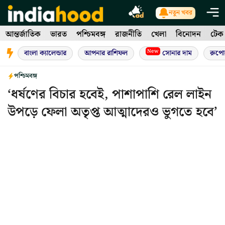
Skip
নতুন খবর
to
আন্তর্জাতিক
ভারত
পশ্চিমবঙ্গ
রাজনীতি
খেলা
বিনোদন
টেক
content
New
বাংলা ক্যালেন্ডার
আপনার রাশিফল
সোনার দাম
রুপো
পশ্চিমবঙ্গ
‘ধর্ষণের বিচার হবেই, পাশাপাশি রেল লাইন
উপড়ে ফেলা অতৃপ্ত আত্মাদেরও ভুগতে হবে’