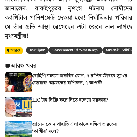
জানালেন, বারুইপুরের নৃশংস ঘটনায় দোষীদের
ক্যাপিটাল পানিশমেন্ট দেওয়া হবে! নির্যাতিতার পরিবার
যে তাঁর প্রতি আস্থা রেখেছেন এটা জেনে ভাল লাগছে
মুখ্যমন্ত্রীর!
আরও
Baruipur
Government Of West Bengal
Suvendu Adhikari
আরও খবর
রোহিণী নক্ষত্রে চাকরির যোগ, ৫ রাশির জীবনে সুখের
জোয়ার! আজকের রাশিফল, ৭ আগস্ট
LIC টাই বিক্রি করে দিতে চলেছে সরকার?
জানেন কোন পাহাড়ি এলাকাকে দক্ষিণ ভারতের
‘কাশ্মীর’ বলে?