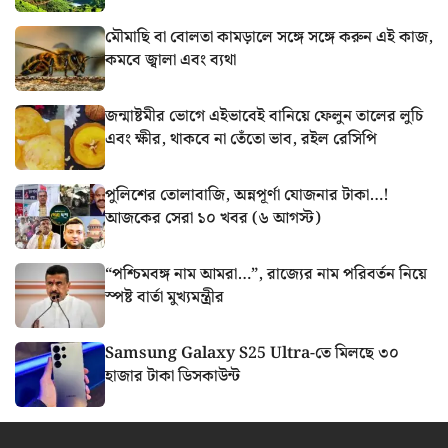
মৌমাছি বা বোলতা কামড়ালে সঙ্গে সঙ্গে করুন এই কাজ,
কমবে জ্বালা এবং ব্যথা
জন্মাষ্টমীর ভোগে এইভাবেই বানিয়ে ফেলুন তালের লুচি
এবং ক্ষীর, থাকবে না তেঁতো ভাব, রইল রেসিপি
পুলিশের তোলাবাজি, অন্নপূর্ণা যোজনার টাকা…!
আজকের সেরা ১০ খবর (৬ আগস্ট)
“পশ্চিমবঙ্গ নাম আমরা…”, রাজ্যের নাম পরিবর্তন নিয়ে
স্পষ্ট বার্তা মুখ্যমন্ত্রীর
Samsung Galaxy S25 Ultra-তে মিলছে ৩০
হাজার টাকা ডিসকাউন্ট