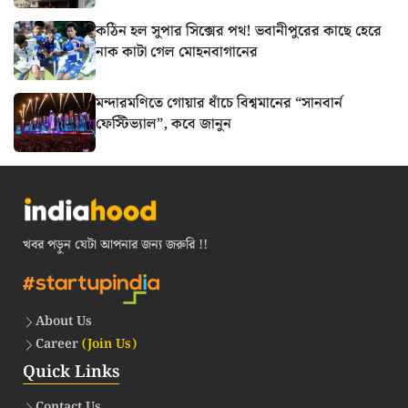
কঠিন হল সুপার সিক্সের পথ! ভবানীপুরের কাছে হেরে
নাক কাটা গেল মোহনবাগানের
মন্দারমণিতে গোয়ার ধাঁচে বিশ্বমানের “সানবার্ন
ফেস্টিভ্যাল”, কবে জানুন
খবর পড়ুন যেটা আপনার জন্য জরুরি !!
About Us
Career
(Join Us)
Quick Links
Contact Us