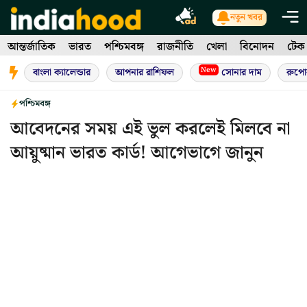
Skip
নতুন খবর
to
আন্তর্জাতিক
ভারত
পশ্চিমবঙ্গ
রাজনীতি
খেলা
বিনোদন
টেক
content
New
বাংলা ক্যালেন্ডার
আপনার রাশিফল
সোনার দাম
রুপো
পশ্চিমবঙ্গ
আবেদনের সময় এই ভুল করলেই মিলবে না
আয়ুষ্মান ভারত কার্ড! আগেভাগে জানুন