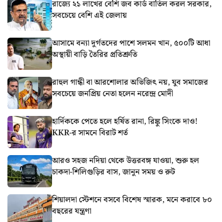
রাজ্যে ২১ লাখের বেশি জব কার্ড বাতিল করল সরকার,
সবচেয়ে বেশি এই জেলায়
আসামে বন্যা দুর্গতদের পাশে সলমন খান, ৫০০টি আধা
অস্থায়ী বাড়ি তৈরির প্রতিশ্রুতি
রাহুল গান্ধী বা আরশোলার অভিজিৎ নয়, যুব সমাজের
সবচেয়ে জনপ্রিয় নেতা হলেন নরেন্দ্র মোদী
হার্দিককে পেতে হলে হর্ষিত রানা, রিঙ্কু সিংকে দাও!
KKR-র সামনে বিরাট শর্ত
আরও সহজ নদিয়া থেকে উত্তরবঙ্গ যাওয়া, শুরু হল
চাকদা-শিলিগুড়ির বাস, জানুন সময় ও রুট
শিয়ালদা স্টেশনে বসবে বিশেষ স্মারক, মনে করাবে ৮০
বছরের যন্ত্রণা