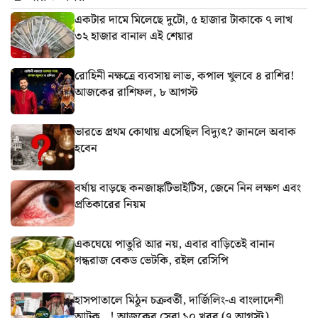
একটার দামে মিলেছে দুটো, ৫ হাজার টাকাকে ৭ লাখ
৩২ হাজার বানাল এই শেয়ার
রোহিনী নক্ষত্রে ব্যবসায় লাভ, কপাল খুলবে ৪ রাশির!
আজকের রাশিফল, ৮ আগস্ট
ভারতে প্রথম কোথায় এসেছিল বিদ্যুৎ? জানলে অবাক
হবেন
বর্ষায় বাড়ছে কনজাঙ্কটিভাইটিস, জেনে নিন লক্ষণ এবং
প্রতিকারের নিয়ম
একঘেয়ে পাতুরি আর নয়, এবার বাড়িতেই বানান
গন্ধরাজ বেকড ভেটকি, রইল রেসিপি
হাসপাতালে মিঠুন চক্রবর্তী, দার্জিলিং-এ বাংলাদেশী
আটক…! আজকের সেরা ১০ খবর (৭ আগস্ট)