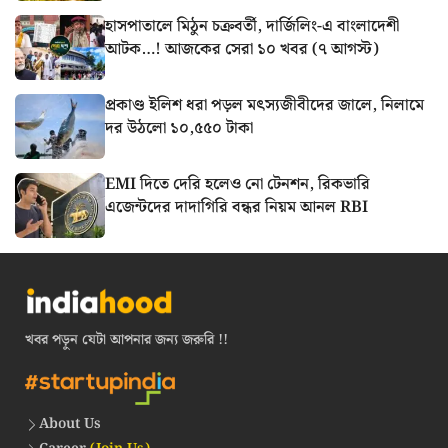
হাসপাতালে মিঠুন চক্রবর্তী, দার্জিলিং-এ বাংলাদেশী
আটক…! আজকের সেরা ১০ খবর (৭ আগস্ট)
প্রকাণ্ড ইলিশ ধরা পড়ল মৎস্যজীবীদের জালে, নিলামে
দর উঠলো ১০,৫৫০ টাকা
EMI দিতে দেরি হলেও নো টেনশন, রিকভারি
এজেন্টদের দাদাগিরি বন্ধর নিয়ম আনল RBI
খবর পড়ুন যেটা আপনার জন্য জরুরি !!
About Us