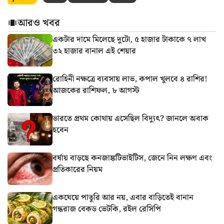
আরও খবর
একটার দামে মিলেছে দুটো, ৫ হাজার টাকাকে ৭ লাখ
৩২ হাজার বানাল এই শেয়ার
রোহিনী নক্ষত্রে ব্যবসায় লাভ, কপাল খুলবে ৪ রাশির!
আজকের রাশিফল, ৮ আগস্ট
ভারতে প্রথম কোথায় এসেছিল বিদ্যুৎ? জানলে অবাক
হবেন
বর্ষায় বাড়ছে কনজাঙ্কটিভাইটিস, জেনে নিন লক্ষণ এবং
প্রতিকারের নিয়ম
একঘেয়ে পাতুরি আর নয়, এবার বাড়িতেই বানান
গন্ধরাজ বেকড ভেটকি, রইল রেসিপি