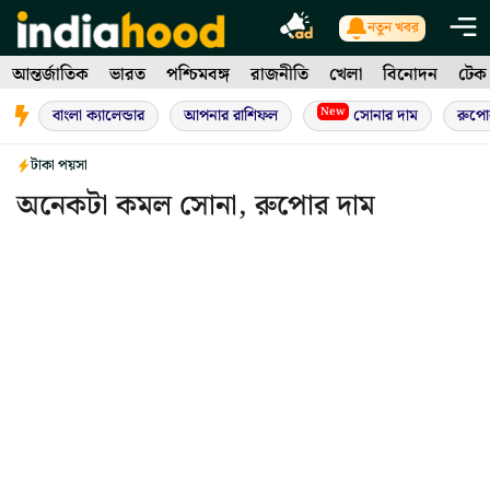
Skip
নতুন খবর
to
আন্তর্জাতিক
ভারত
পশ্চিমবঙ্গ
রাজনীতি
খেলা
বিনোদন
টেক
content
New
বাংলা ক্যালেন্ডার
আপনার রাশিফল
সোনার দাম
রুপো
টাকা পয়সা
অনেকটা কমল সোনা, রুপোর দাম