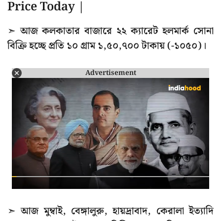
Price Today |
➣ আজ কলকাতার বাজারে ২২ ক্যারেট হলমার্ক সোনা
বিক্রি হচ্ছে প্রতি ১০ গ্রাম ১,৫০,৭০০ টাকায় (-১০৫০)।
Advertisement
➣ আজ মুম্বাই, বেঙ্গালুরু, হায়দ্রাবাদ, কেরালা ইত্যাদি