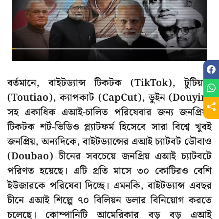
বর্তমানে, বাইটড্যান্স টিকটক (TikTok), টুটিয়াও
(Toutiao), ক্যাপকাট (CapCut), ডুইন (Douyin)
সহ একাধিক এআই-চালিত পরিষেবার জন্য জনপ্রিয়।
টিকটক শর্ট-ভিডিও প্ল্যাটফর্ম হিসেবে সারা বিশ্বে খুবই
জনপ্রিয়, অন্যদিকে, বাইটড্যান্সের এআই চ্যাটবট ডৌবাও
(Doubao) চীনের সবচেয়ে জনপ্রিয় এআই চ্যাটবটে
পরিণত হয়েছে। এটি প্রতি মাসে ৩০ কোটিরও বেশি
ইউজারকে পরিষেবা দিচ্ছে। এমনকি, বাইটড্যান্স এবছর
চীনে এআই শিল্পে ৭০ বিলিয়ন ডলার বিনিয়োগ করতে
চলেছে। কোম্পানিটি আমেরিকার বড় বড় এআই