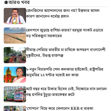
আরও খবর
জেনজিদের আন্দোলনের জন্য নয়? ইস্তফার আসল
কারণ জানালেন ধর্মেন্দ্র প্রধান
রেলপথে জুড়ছে রাশিয়া-ভারত? হরমুজ সংকট এড়াতে
বড় পরিকল্পনা সরকারের
সীমান্ত পেরিয়ে ভারতীয় চা চাষিকে অপহরণ বাংলাদেশী
দুষ্কৃতীদের, উত্তপ্ত রাজগঞ্জ
৮ নতুন বিচারপতি পেল কলকাতা হাইকোর্ট, রাষ্ট্রপতির
অনুমতির ১২ ঘণ্টার মধ্যেই হল কাজ
আট বছর ধরে টাকার হিসেব নেই, বিক্ষোভে বাস চলাচল
বন্ধ হুগলির চুঁচুড়া-তারকেশ্বর রুটে
‘গোপনে’ বিয়ে করে ফেললেন KKR-র তারকা