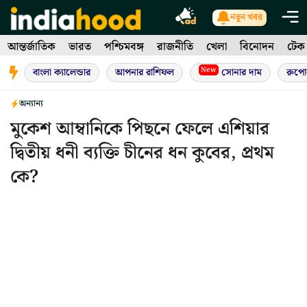
Skip
নতুন খবর
to
আন্তর্জাতিক
ভারত
পশ্চিমবঙ্গ
রাজনীতি
খেলা
বিনোদন
টেক
content
New
বাংলা ক্যালেন্ডার
আপনার রাশিফল
সোনার দাম
রুপো
অন্যান্য
মুকেশ আম্বানিকে পিছনে ফেলে এশিয়ার
দ্বিতীয় ধনী ব্যক্তি চীনের ধন কুবের, প্রথম
কে?