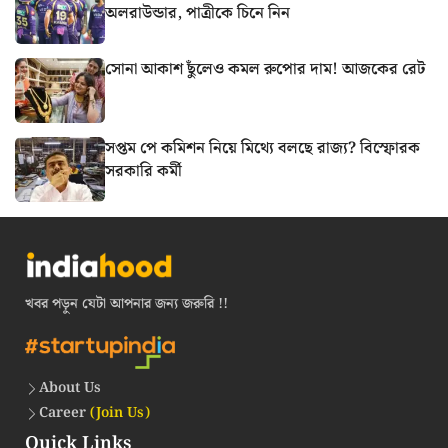
অলরাউন্ডার, পাত্রীকে চিনে নিন
সোনা আকাশ ছুঁলেও কমল রুপোর দাম! আজকের রেট
সপ্তম পে কমিশন নিয়ে মিথ্যে বলছে রাজ্য? বিস্ফোরক
সরকারি কর্মী
খবর পড়ুন যেটা আপনার জন্য জরুরি !!
About Us
Career
(Join Us)
Quick Links