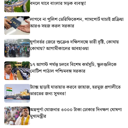
বদলে যাবে বাংলার সড়ক ব্যবস্থা!
লাগবে না পুলিশ ভেরিফিকেশন, পাসপোর্ট যাচাই প্রক্রিয়া
আরও সহজ করল সরকার
ঘূর্ণাবর্তর জেরে শুক্রেও দক্ষিণবঙ্গে ভারী বৃষ্টি, কোথায়
কোথায়? আগামীকালের আবহাওয়া
১৭ আগস্ট পর্যন্ত চলবে বিশেষ কর্মসূচি, স্কুলগুলিকে
নোটিশ পাঠাল পশ্চিমবঙ্গ সরকার
ট্যাক্স ছাড়াই যাতায়াত করবে জাহাজ, হরমুজ প্রণালীতে
ভারতের জন্য সুখবর!
অন্নপূর্ণা যোজনার ৩০০০ টাকা ঢোকার দিনক্ষণ ঘোষণা
মুখ্যমন্ত্রীর