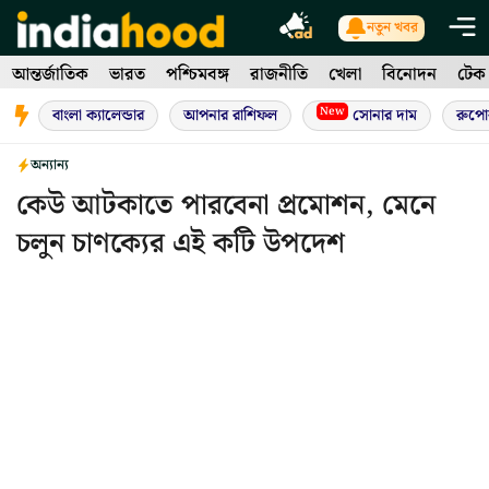
Skip
নতুন খবর
to
আন্তর্জাতিক
ভারত
পশ্চিমবঙ্গ
রাজনীতি
খেলা
বিনোদন
টেক
content
New
বাংলা ক্যালেন্ডার
আপনার রাশিফল
সোনার দাম
রুপো
অন্যান্য
কেউ আটকাতে পারবেনা প্রমোশন, মেনে
চলুন চাণক্যের এই কটি উপদেশ