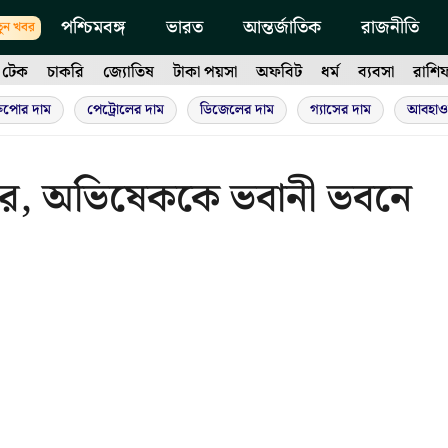
পশ্চিমবঙ্গ
ভারত
আন্তর্জাতিক
রাজনীতি
ুন খবর
টেক
চাকরি
জ্যোতিষ
টাকা পয়সা
অফবিট
ধর্ম
ব্যবসা
রাশি
ুপোর দাম
পেট্রোলের দাম
ডিজেলের দাম
গ্যাসের দাম
আবহাও
্কর, অভিষেককে ভবানী ভবনে