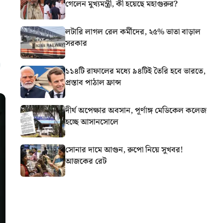
গেলেন মুখ্যমন্ত্রী, কী হয়েছে মহাগুরুর?
লটারি লাগল রেল কর্মীদের, ২৫% ভাতা বাড়াল
সরকার
১১৪টি রাফালের মধ্যে ৯৪টিই তৈরি হবে ভারতে,
প্রস্তাব পাঠাল ফ্রান্স
দীর্ঘ অপেক্ষার অবসান, পূর্ণাঙ্গ মেডিকেল কলেজ
হচ্ছে আসানসোলে
সোনার দামে আগুন, রুপো নিয়ে সুখবর!
আজকের রেট