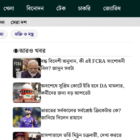
খেলা
বিনোদন
টেক
চাকরি
জ্যোতিষ
ফল
সেরা দশ
য়া
ভক্তি ও মন্ত্র
আরও খবর
বন্ধ বিদেশী অনুদান, কী এই FCRA সংশোধনী
বিল? জানুন সবটা
অবশেষে সুপ্রিম কোর্টে ইতি হবে DA মামলার,
কর্মীদের জন্য বড় আপডেট
ভারতের সর্বকালের সর্বশ্রেষ্ঠ ক্রিকেটার কে?
জানিয়ে দিলেন রাহানে
হাসপাতালে ভর্তি মিঠুন চক্রবর্তী, দেখা করতে