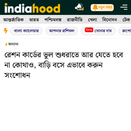
Skip
নতুন খবর
to
আন্তর্জাতিক
ভারত
পশ্চিমবঙ্গ
রাজনীতি
খেলা
বিনোদন
টেক
content
New
বাংলা ক্যালেন্ডার
আপনার রাশিফল
সোনার দাম
রুপো
অন্যান্য
রেশন কার্ডের ভুল শুধরাতে আর যেতে হবে
না কোথাও, বাড়ি বসে এভাবে করুন
সংশোধন