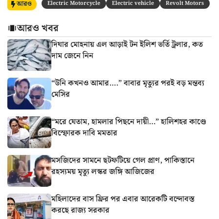
আরও
Electric Motorcycle
Electric vehicle
Revolt Motors
আরও খবর
দিঘার মোহনায় এল আড়াই টন ইলিশ ভর্তি ট্রলার, কত
দাম জেনে নিন
“উনি কখনও আমার….” বাবার মৃত্যুর পরই বড় মন্তব্য
মেসির
“মরে যেতাম, হামলার পিছনে দায়ী…” হালিশহর কাণ্ডে
বিস্ফোরক দাবি মমতার
মসজিদের সামনে ছটফটিয়ে গেল প্রাণ, পাকিস্তানে
রহস্যময় মৃত্যু লস্কর জঙ্গি আজিজের
মহিলাদের বাস ফ্রির পর এবার আরেকটি বন্দোবস্ত
করছে রাজ্য সরকার