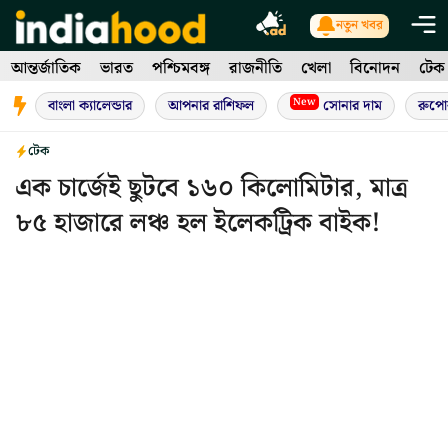
Skip
নতুন খবর
to
আন্তর্জাতিক
ভারত
পশ্চিমবঙ্গ
রাজনীতি
খেলা
বিনোদন
টেক
content
New
বাংলা ক্যালেন্ডার
আপনার রাশিফল
সোনার দাম
রুপো
টেক
এক চার্জেই ছুটবে ১৬০ কিলোমিটার, মাত্র
৮৫ হাজারে লঞ্চ হল ইলেকট্রিক বাইক!