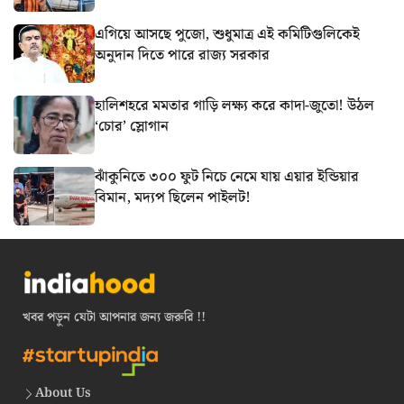
এগিয়ে আসছে পুজো, শুধুমাত্র এই কমিটিগুলিকেই
অনুদান দিতে পারে রাজ্য সরকার
হালিশহরে মমতার গাড়ি লক্ষ্য করে কাদা-জুতো! উঠল
‘চোর’ স্লোগান
ঝাঁকুনিতে ৩০০ ফুট নিচে নেমে যায় এয়ার ইন্ডিয়ার
বিমান, মদ্যপ ছিলেন পাইলট!
খবর পড়ুন যেটা আপনার জন্য জরুরি !!
About Us