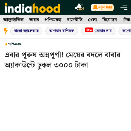
Skip
নতুন খবর
to
আন্তর্জাতিক
ভারত
পশ্চিমবঙ্গ
রাজনীতি
খেলা
বিনোদন
টেক
content
New
বাংলা ক্যালেন্ডার
আপনার রাশিফল
সোনার দাম
রুপো
পশ্চিমবঙ্গ
এবার পুরুষ অন্নপূর্ণা! মেয়ের বদলে বাবার
অ্যাকাউন্টে ঢুকল ৩০০০ টাকা