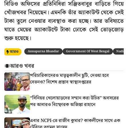
বিডিও অফিসের প্রতিনিধিরা সঞ্জিতবাবুর বাড়িতে গিয়ে
খোঁজখবর নিয়েছেন। এমনকি তাঁর অ্যাকাউন্ট থেকে সেই
টাকা তুলে নেওয়ার ব্যবস্থাও করা হচ্ছে। আর ভবিষ্যতে
যাতে মেয়ের অ্যাকাউন্টে টাকা ঢোকে সেই তোড়জোড়
শুরু হয়েছে।
আরও
Annapurna Bhandar
Government Of West Bengal
Nadia
আরও খবর
পরিচারিকাদেরও মাতৃত্বকালীন ছুটি, দেওয়া হবে
বেতনও? বিশেষ প্রস্তাব স্বাস্থ্যদপ্তরের
“সিনিয়র খেলোয়াড়দের সম্মান করা উচিত” অবসরের
পর আবারও বিস্ফোরক অজিঙ্কা রাহানে
এবার NCPI-তে রাজীব কুমার? কাকলীদের সাথে এক
টেবিলে তৃণমূল সাংসদ