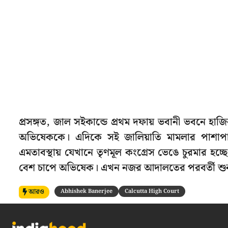
প্রসঙ্গত, জাল সইকান্ডে প্রথম দফায় ভবানী ভবনে হাজ
অভিষেককে। এদিকে সই জালিয়াতি মামলার পাশাপাশ
এমতাবস্থায় যেখানে তৃণমূল কংগ্রেস ভেঙে চুরমার হচ্
বেশ চাপে অভিষেক। এখন নজর আদালতের পরবর্তী শুনা
আরও
Abhishek Banerjee
Calcutta High Court