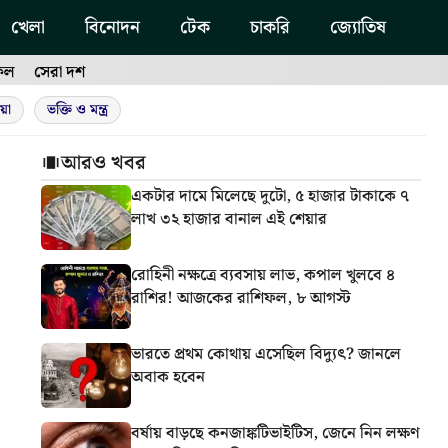
খেলা
বিনোদন
টেক
চাকরি
জ্যোতিষ
ফল
সেরা দশ
য়া
ভক্তি ও মন্ত্র
আরও খবর
একটার দামে মিলেছে দুটো, ৫ হাজার টাকাকে ৭
লাখ ৩২ হাজার বানাল এই শেয়ার
রোহিনী নক্ষত্রে ব্যবসায় লাভ, কপাল খুলবে ৪
রাশির! আজকের রাশিফল, ৮ আগস্ট
ভারতে প্রথম কোথায় এসেছিল বিদ্যুৎ? জানলে
অবাক হবেন
বর্ষায় বাড়ছে কনজাঙ্কটিভাইটিস, জেনে নিন লক্ষণ