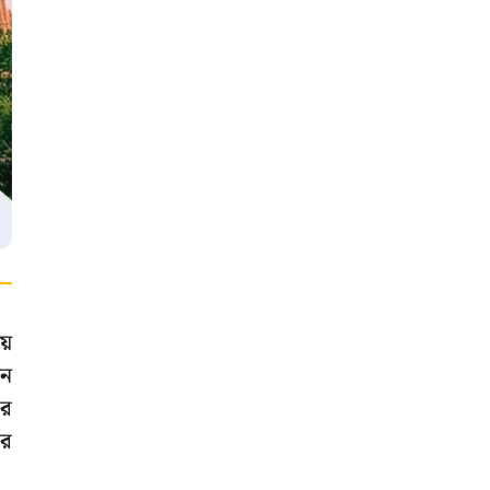
য়
েন
ার
ের