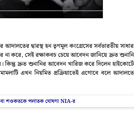
ে আদালতের দ্বারস্থ হন তৃণমূল কংগ্রেসের সর্বভারতীয় সাধা
ার না করে, সেই রক্ষাকবচ চেয়ে আবেদন জানিয়ে দ্রুত শুনান
কিন্তু দ্রুত শুনানির আবেদন খারিজ করে দিলেন হাইকোর্ট
লে মামলাটি এখন নিয়মিত প্রক্রিয়াতেই এগোবে বলে আদালত
্ক, বাবা শওকতকে পলাতক ঘোষণা NIA-র