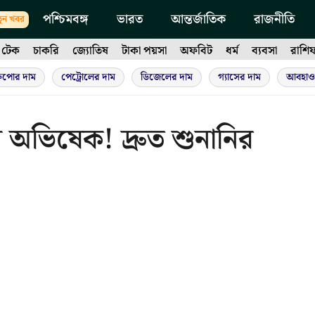
পশ্চিমবঙ্গ
ভারত
আন্তর্জাতিক
রাজনীতি
ুন খবর
টেক
চাকরি
জ্যোতিষ
টাকা পয়সা
অফবিট
ধর্ম
ব্যবসা
রাশি
ুপোর দাম
পেট্রোলের দাম
ডিজেলের দাম
গ্যাসের দাম
আবহাও
ন অভিষেক! দ্রুত শুনানির