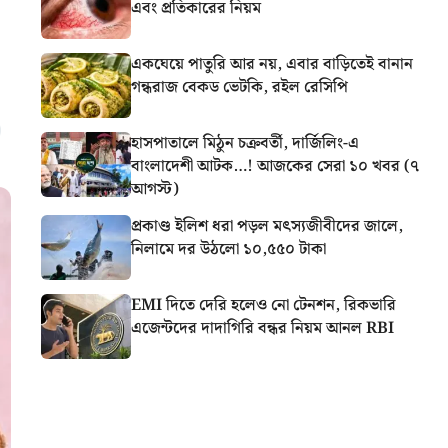
এবং প্রতিকারের নিয়ম
একঘেয়ে পাতুরি আর নয়, এবার বাড়িতেই বানান
গন্ধরাজ বেকড ভেটকি, রইল রেসিপি
হাসপাতালে মিঠুন চক্রবর্তী, দার্জিলিং-এ
বাংলাদেশী আটক…! আজকের সেরা ১০ খবর (৭
আগস্ট)
প্রকাণ্ড ইলিশ ধরা পড়ল মৎস্যজীবীদের জালে,
নিলামে দর উঠলো ১০,৫৫০ টাকা
EMI দিতে দেরি হলেও নো টেনশন, রিকভারি
এজেন্টদের দাদাগিরি বন্ধর নিয়ম আনল RBI