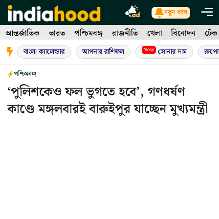
Skip
নতুন খবর
to
আন্তর্জাতিক
ভারত
পশ্চিমবঙ্গ
রাজনীতি
খেলা
বিনোদন
টেক
content
New
বাংলা ক্যালেন্ডার
আপনার রাশিফল
সোনার দাম
রুপো
পশ্চিমবঙ্গ
‘পুলিশকেও ফল ভুগতে হবে’, গণধর্ষণ
কাণ্ডে মঙ্গলবারই বারুইপুর যাচ্ছেন মুখ্যমন্ত্রী