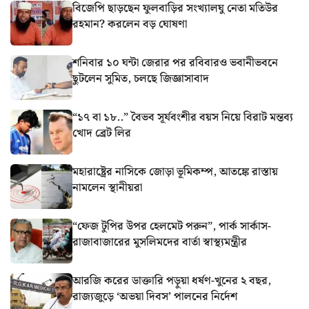
বিজেপি ছাড়ছেন ফুলবাড়ির সংখ্যালঘু নেতা মতিউর
রহমান? করলেন বড় ঘোষণা
শনিবার ১০ ঘন্টা জেরার পর রবিবারও ভবানীভবনে
ছুটলেন সুমিত, চলছে জিজ্ঞাসাবাদ
“১৭ বা ১৮..” বৈভব সূর্যবংশীর বয়স নিয়ে বিরাট মন্তব্য
খোদ ব্রেট লির
মহারাষ্ট্রের নাসিকে জোড়া ভূমিকম্প, আতঙ্কে রাস্তায়
নামলেন স্থানীয়রা
“ফেজ টুপির উপর হেলমেট পরুন”, পার্ক সার্কাস-
রাজাবাজারের মুসলিমদের বার্তা স্বাস্থ্যমন্ত্রীর
আরজি করের ডাক্তারি পড়ুয়া ধর্ষণ-খুনের ২ বছর,
রাজ্যজুড়ে ‘অভয়া দিবস’ পালনের নির্দেশ