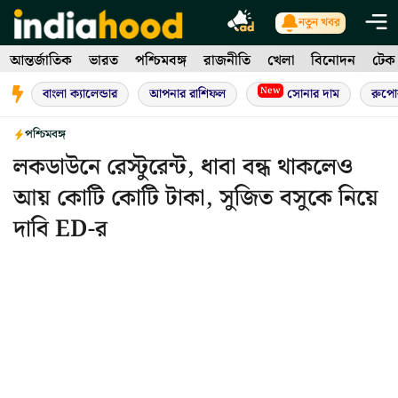
Skip
নতুন খবর
to
আন্তর্জাতিক
ভারত
পশ্চিমবঙ্গ
রাজনীতি
খেলা
বিনোদন
টেক
content
New
বাংলা ক্যালেন্ডার
আপনার রাশিফল
সোনার দাম
রুপো
পশ্চিমবঙ্গ
লকডাউনে রেস্টুরেন্ট, ধাবা বন্ধ থাকলেও
আয় কোটি কোটি টাকা, সুজিত বসুকে নিয়ে
দাবি ED-র