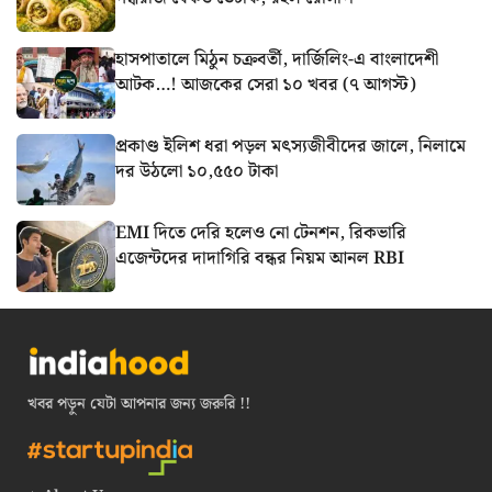
হাসপাতালে মিঠুন চক্রবর্তী, দার্জিলিং-এ বাংলাদেশী
আটক…! আজকের সেরা ১০ খবর (৭ আগস্ট)
প্রকাণ্ড ইলিশ ধরা পড়ল মৎস্যজীবীদের জালে, নিলামে
দর উঠলো ১০,৫৫০ টাকা
EMI দিতে দেরি হলেও নো টেনশন, রিকভারি
এজেন্টদের দাদাগিরি বন্ধর নিয়ম আনল RBI
খবর পড়ুন যেটা আপনার জন্য জরুরি !!