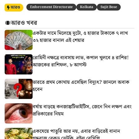
আরও
Enforcement Directorate
Kolkata
Sujit Bose
আরও খবর
একটার দামে মিলেছে দুটো, ৫ হাজার টাকাকে ৭ লাখ
৩২ হাজার বানাল এই শেয়ার
রোহিনী নক্ষত্রে ব্যবসায় লাভ, কপাল খুলবে ৪ রাশির!
আজকের রাশিফল, ৮ আগস্ট
ভারতে প্রথম কোথায় এসেছিল বিদ্যুৎ? জানলে অবাক
হবেন
বর্ষায় বাড়ছে কনজাঙ্কটিভাইটিস, জেনে নিন লক্ষণ এবং
প্রতিকারের নিয়ম
একঘেয়ে পাতুরি আর নয়, এবার বাড়িতেই বানান
গন্ধরাজ বেকড ভেটকি, রইল রেসিপি