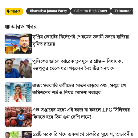
আরও
Bharatiya Janata Party
Calcutta High Court
Trinamool Co
আরও খবর
সুপ্রিম কোর্টের নির্দেশেই শেষমেষ ভবানী ভবনে হাজিরা
সুমিত রায়ের
পুলিশের জালে আরেক তৃণমূলের প্রাক্তন বিধায়ক,
দত্তপুকুর থেকে ধরা পড়লেন নৈহাটির সনৎ দে
রাজ্য সরকারি কর্মীদের বেতন বাড়বে ৫%, সপ্তম পে
কমিশনের শর্ত ও নিয়ম ঘোষণা নবান্নর
এক সপ্তাহের মধ্যে এই কাজ না করলে LPG সিলিন্ডার
কিনতে হবে তিন গুন বেশি দামে!
১৪টি সরকারি পদে একসাথে চাকরির সুযোগ, অভাবনীয়