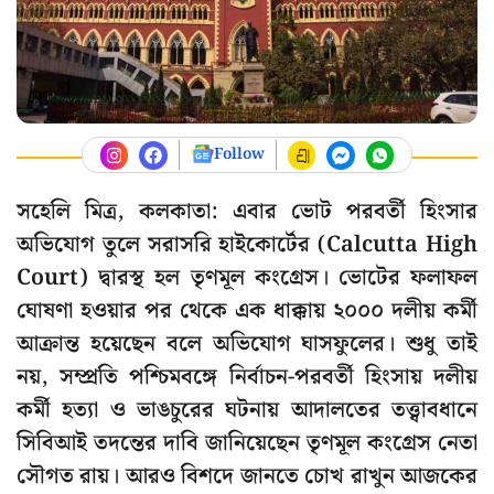
Follow
সহেলি মিত্র, কলকাতা: এবার ভোট পরবর্তী হিংসার
অভিযোগ তুলে সরাসরি হাইকোর্টের (Calcutta High
Court) দ্বারস্থ হল তৃণমূল কংগ্রেস। ভোটের ফলাফল
ঘোষণা হওয়ার পর থেকে এক ধাক্কায় ২০০০ দলীয় কর্মী
আক্রান্ত হয়েছেন বলে অভিযোগ ঘাসফুলের। শুধু তাই
নয়, সম্প্রতি পশ্চিমবঙ্গে নির্বাচন-পরবর্তী হিংসায় দলীয়
কর্মী হত্যা ও ভাঙচুরের ঘটনায় আদালতের তত্ত্বাবধানে
সিবিআই তদন্তের দাবি জানিয়েছেন তৃণমূল কংগ্রেস নেতা
সৌগত রায়। আরও বিশদে জানতে চোখ রাখুন আজকের