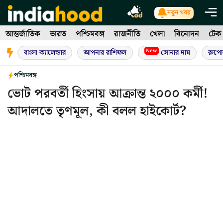
Skip
নতুন খবর
to
আন্তর্জাতিক
ভারত
পশ্চিমবঙ্গ
রাজনীতি
খেলা
বিনোদন
টেক
content
New
বাংলা ক্যালেন্ডার
আপনার রাশিফল
সোনার দাম
রুপো
পশ্চিমবঙ্গ
ভোট পরবর্তী হিংসায় আক্রান্ত ২০০০ কর্মী!
আদালতে তৃণমূল, কী বলল হাইকোর্ট?