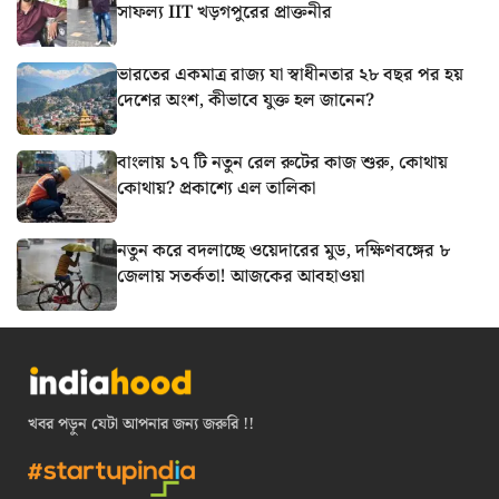
সাফল্য IIT খড়গপুরের প্রাক্তনীর
ভারতের একমাত্র রাজ্য যা স্বাধীনতার ২৮ বছর পর হয়
দেশের অংশ, কীভাবে যুক্ত হল জানেন?
বাংলায় ১৭ টি নতুন রেল রুটের কাজ শুরু, কোথায়
কোথায়? প্রকাশ্যে এল তালিকা
নতুন করে বদলাচ্ছে ওয়েদারের মুড, দক্ষিণবঙ্গের ৮
জেলায় সতর্কতা! আজকের আবহাওয়া
খবর পড়ুন যেটা আপনার জন্য জরুরি !!