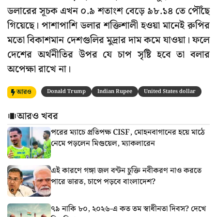
ডলারের সূচক এখন ০.৯ শতাংশ বেড়ে ৯৮.১৪ তে পৌঁছে
গিয়েছে। পাশাপাশি ডলার শক্তিশালী হওয়া মানেই রুপির
মতো বিকাশমান দেশগুলির মুদ্রার দাম কমে যাওয়া। ফলে
দেশের অর্থনীতির উপর যে চাপ সৃষ্টি হবে তা বলার
অপেক্ষা রাখে না।
আরও
Donald Trump
Indian Rupee
United States dollar
আরও খবর
পরের ম্যাচে প্রতিপক্ষ CISF, মোহনবাগানের হয়ে মাঠে
নেমে পড়লেন মিগুয়েল, ম্যাকলারেন
এই কারণে গঙ্গা জল বন্টন চুক্তি নবীকরণ নাও করতে
পারে ভারত, চাপে পড়বে বাংলাদেশ?
৭৯ নাকি ৮০, ২০২৬-এ কত তম স্বাধীনতা দিবস? দেখে