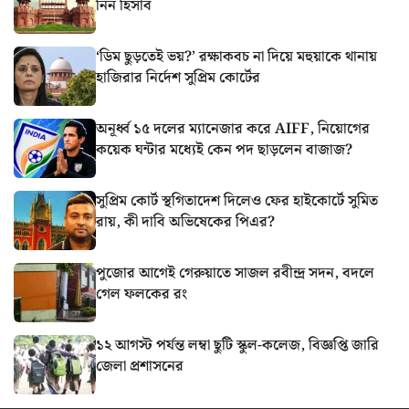
নিন হিসাব
‘ডিম ছুড়তেই ভয়?’ রক্ষাকবচ না দিয়ে মহুয়াকে থানায়
হাজিরার নির্দেশ সুপ্রিম কোর্টের
অনূর্ধ্ব ১৫ দলের ম্যানেজার করে AIFF, নিয়োগের
কয়েক ঘন্টার মধ্যেই কেন পদ ছাড়লেন বাজাজ?
সুপ্রিম কোর্ট স্থগিতাদেশ দিলেও ফের হাইকোর্টে সুমিত
রায়, কী দাবি অভিষেকের পিএর?
পুজোর আগেই গেরুয়াতে সাজল রবীন্দ্র সদন, বদলে
গেল ফলকের রং
১২ আগস্ট পর্যন্ত লম্বা ছুটি স্কুল-কলেজ, বিজ্ঞপ্তি জারি
জেলা প্রশাসনের