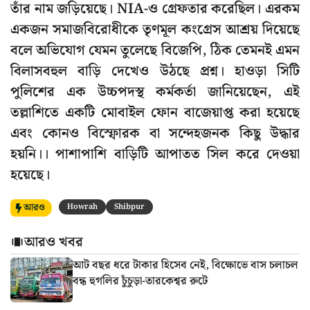
তাঁর নাম জড়িয়েছে। NIA-ও গ্রেফতার করেছিল। এরকম
একজন সমাজবিরোধীকে তৃণমূল কংগ্রেস আশ্রয় দিয়েছে
বলে অভিযোগ যেমন তুলেছে বিজেপি, ঠিক তেমনই এমন
বিলাসবহুল বাড়ি দেখেও উঠছে প্রশ্ন। হাওড়া সিটি
পুলিশের এক উচ্চপদস্থ কর্মকর্তা জানিয়েছেন, এই
তল্লাশিতে একটি মোবাইল ফোন বাজেয়াপ্ত করা হয়েছে
এবং কোনও বিস্ফোরক বা সন্দেহজনক কিছু উদ্ধার
হয়নি।। পাশাপাশি বাড়িটি আপাতত সিল করে দেওয়া
হয়েছে।
আরও
Howrah
Shibpur
আরও খবর
আট বছর ধরে টাকার হিসেব নেই, বিক্ষোভে বাস চলাচল
বন্ধ হুগলির চুঁচুড়া-তারকেশ্বর রুটে