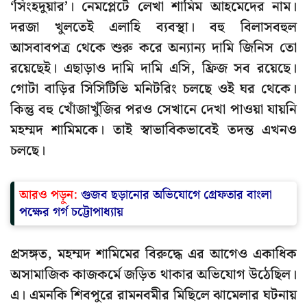
‘সিংহদুয়ার’। নেমপ্লেটে লেখা শামিম আহমেদের নাম।
দরজা খুলতেই এলাহি ব্যবস্থা। বহু বিলাসবহুল
আসবাবপত্র থেকে শুরু করে অন্যান্য দামি জিনিস তো
রয়েছেই। এছাড়াও দামি দামি এসি, ফ্রিজ সব রয়েছে।
গোটা বাড়ির সিসিটিভি মনিটরিং চলছে ওই ঘর থেকে।
কিন্তু বহু খোঁজাখুঁজির পরও সেখানে দেখা পাওয়া যায়নি
মহম্মদ শামিমকে। তাই স্বাভাবিকভাবেই তদন্ত এখনও
চলছে।
আরও পড়ুন:
গুজব ছড়ানোর অভিযোগে গ্রেফতার বাংলা
পক্ষের গর্গ চট্টোপাধ্যায়
প্রসঙ্গত, মহম্মদ শামিমের বিরুদ্ধে এর আগেও একাধিক
অসামাজিক কাজকর্মে জড়িত থাকার অভিযোগ উঠেছিল।
এ। এমনকি শিবপুরে রামনবমীর মিছিলে ঝামেলার ঘটনায়