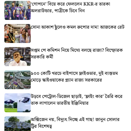
‘গোপনে’ বিয়ে করে ফেললেন KKR-র তারকা
অলরাউন্ডার, পাত্রীকে চিনে নিন
সোনা আকাশ ছুঁলেও কমল রুপোর দাম! আজকের রেট
সপ্তম পে কমিশন নিয়ে মিথ্যে বলছে রাজ্য? বিস্ফোরক
সরকারি কর্মী
৯০০ কোটি খরচে বাইপাসে ফ্লাইওভার, দুই ব্যস্ততম
মোড়ে স্কাইওয়াকের প্ল্যান রাজ্য সরকারের
উড়বে পেট্রোল-ডিজেল ছাড়াই, ‘ফ্লাইং কার’ তৈরি করে
তাক লাগালেন ভারতীয় ইঞ্জিনিয়ার
অক্সিজেন নয়, বিদ্যুৎ দিচ্ছে এই গাছ! জানুন সোলার
ট্রির বিশেষত্ব