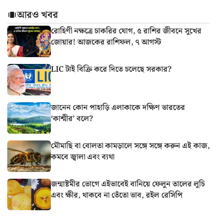
আরও খবর
রোহিণী নক্ষত্রে চাকরির যোগ, ৫ রাশির জীবনে সুখের
জোয়ার! আজকের রাশিফল, ৭ আগস্ট
LIC টাই বিক্রি করে দিতে চলেছে সরকার?
জানেন কোন পাহাড়ি এলাকাকে দক্ষিণ ভারতের
‘কাশ্মীর’ বলে?
মৌমাছি বা বোলতা কামড়ালে সঙ্গে সঙ্গে করুন এই কাজ,
কমবে জ্বালা এবং ব্যথা
জন্মাষ্টমীর ভোগে এইভাবেই বানিয়ে ফেলুন তালের লুচি
এবং ক্ষীর, থাকবে না তেঁতো ভাব, রইল রেসিপি