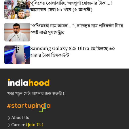
পুলিশের তোলাবাজি, অন্নপূর্ণা যোজনার টাকা…!
আজকের সেরা ১০ খবর (৬ আগস্ট)
“পশ্চিমবঙ্গ নাম আমরা…”, রাজ্যের নাম পরিবর্তন নিয়ে
স্পষ্ট বার্তা মুখ্যমন্ত্রীর
Samsung Galaxy S25 Ultra-তে মিলছে ৩০
হাজার টাকা ডিসকাউন্ট
খবর পড়ুন যেটা আপনার জন্য জরুরি !!
About Us
Career
(Join Us)