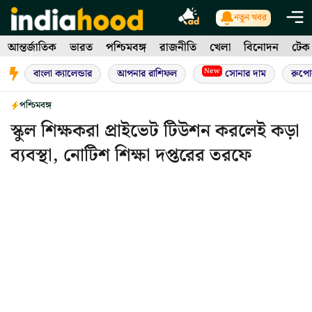
Skip
নতুন খবর
to
আন্তর্জাতিক
ভারত
পশ্চিমবঙ্গ
রাজনীতি
খেলা
বিনোদন
টেক
content
New
বাংলা ক্যালেন্ডার
আপনার রাশিফল
সোনার দাম
রুপো
পশ্চিমবঙ্গ
স্কুল শিক্ষকরা প্রাইভেট টিউশন করলেই কড়া
ব্যবস্থা, নোটিশ শিক্ষা দপ্তরের তরফে