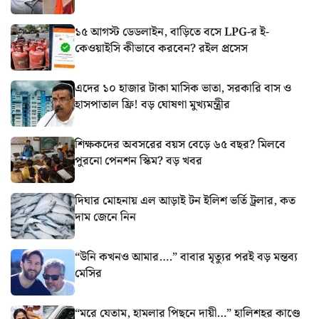
১৫ আগস্ট ডেডলাইন, বাড়িতে বসে LPG-র ই-
কেওয়াইসি কীভাবে করবেন? রইল প্রসেস
এদের ১০ হাজার টাকা মাসিক ভাতা, সরকারি বাস ও
হাসপাতাল ফ্রি! বড় ঘোষণা মুখ্যমন্ত্রীর
শিক্ষকদের অবসরের বয়স বেড়ে ৬৫ বছর? মিলবে
পুরনো পেনশন স্কিম? বড় খবর
দিঘার মোহনায় এল আড়াই টন ইলিশ ভর্তি ট্রলার, কত
দাম জেনে নিন
“উনি কখনও আমার….” বাবার মৃত্যুর পরই বড় মন্তব্য
মেসির
“মরে যেতাম, হামলার পিছনে দায়ী…” হালিশহর কাণ্ডে