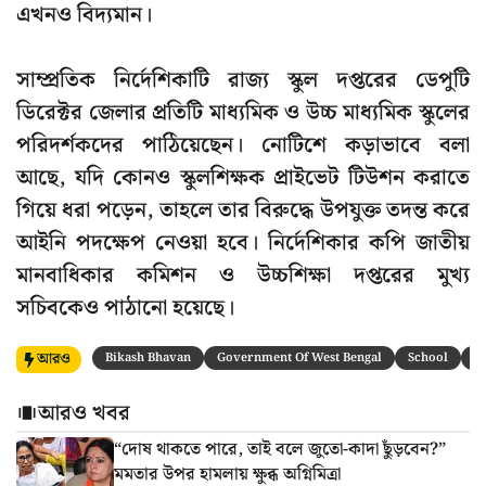
এখনও বিদ্যমান।
সাম্প্রতিক নির্দেশিকাটি রাজ্য স্কুল দপ্তরের ডেপুটি
ডিরেক্টর জেলার প্রতিটি মাধ্যমিক ও উচ্চ মাধ্যমিক স্কুলের
পরিদর্শকদের পাঠিয়েছেন। নোটিশে কড়াভাবে বলা
আছে, যদি কোনও স্কুলশিক্ষক প্রাইভেট টিউশন করাতে
গিয়ে ধরা পড়েন, তাহলে তার বিরুদ্ধে উপযুক্ত তদন্ত করে
আইনি পদক্ষেপ নেওয়া হবে। নির্দেশিকার কপি জাতীয়
মানবাধিকার কমিশন ও উচ্চশিক্ষা দপ্তরের মুখ্য
সচিবকেও পাঠানো হয়েছে।
আরও
Bikash Bhavan
Government Of West Bengal
School
T
আরও খবর
“দোষ থাকতে পারে, তাই বলে জুতো-কাদা ছুঁড়বেন?”
মমতার উপর হামলায় ক্ষুব্ধ অগ্নিমিত্রা