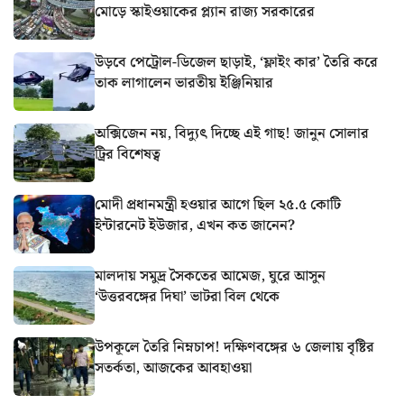
মোড়ে স্কাইওয়াকের প্ল্যান রাজ্য সরকারের
উড়বে পেট্রোল-ডিজেল ছাড়াই, ‘ফ্লাইং কার’ তৈরি করে
তাক লাগালেন ভারতীয় ইঞ্জিনিয়ার
অক্সিজেন নয়, বিদ্যুৎ দিচ্ছে এই গাছ! জানুন সোলার
ট্রির বিশেষত্ব
মোদী প্রধানমন্ত্রী হওয়ার আগে ছিল ২৫.৫ কোটি
ইন্টারনেট ইউজার, এখন কত জানেন?
মালদায় সমুদ্র সৈকতের আমেজ, ঘুরে আসুন
‘উত্তরবঙ্গের দিঘা’ ভাটরা বিল থেকে
উপকূলে তৈরি নিম্নচাপ! দক্ষিণবঙ্গের ৬ জেলায় বৃষ্টির
সতর্কতা, আজকের আবহাওয়া