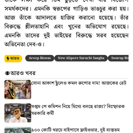
তাঁকে লক্ষ্য করে ডিম ছুড়তে দেখা যায় বিজেপি
সমর্থকদের। এমনকি স্বরূপের গাড়িও ভাঙচুর করা হয়।
আজ তাঁকে আদালতে হাজির করানো হয়েছে। তাঁর
বিরুদ্ধে শ্লীলতাহানি এবং খুনের অভিযোগ রয়েছে।
এমনকি তাদের দুই ভাইয়ের বিরুদ্ধে সরব হয়েছেন
অভিনেতা দেব-ও।
আরও
Aroop Biswas
New Alipore Suruchi Sangha
Swarup Bisw
আরও খবর
সোনা আকাশ ছুঁলেও কমল রুপোর দাম! আজকের রেট
সপ্তম পে কমিশন নিয়ে মিথ্যে বলছে রাজ্য? বিস্ফোরক
সরকারি কর্মী
৯০০ কোটি খরচে বাইপাসে ফ্লাইওভার, দুই ব্যস্ততম