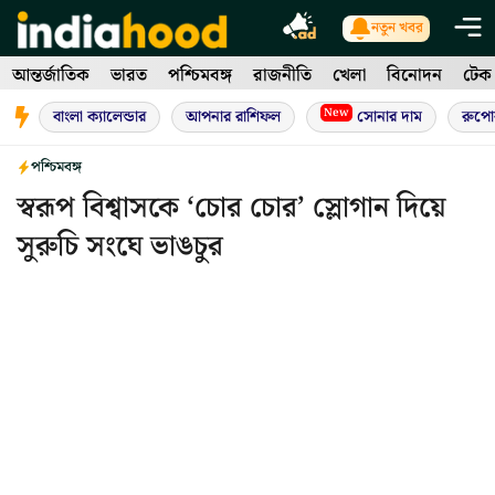
Skip
নতুন খবর
to
আন্তর্জাতিক
ভারত
পশ্চিমবঙ্গ
রাজনীতি
খেলা
বিনোদন
টেক
content
New
বাংলা ক্যালেন্ডার
আপনার রাশিফল
সোনার দাম
রুপো
পশ্চিমবঙ্গ
স্বরূপ বিশ্বাসকে ‘চোর চোর’ স্লোগান দিয়ে
সুরুচি সংঘে ভাঙচুর