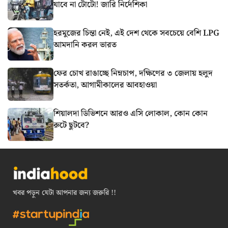
যাবে না টোটো! জারি নির্দেশিকা
হরমুজের চিন্তা নেই, এই দেশ থেকে সবচেয়ে বেশি LPG
আমদানি করল ভারত
ফের চোখ রাঙাচ্ছে নিম্নচাপ, দক্ষিণের ৩ জেলায় হলুদ
সতর্কতা, আগামীকালের আবহাওয়া
শিয়ালদা ডিভিশনে আরও এসি লোকাল, কোন কোন
রুটে ছুটবে?
খবর পড়ুন যেটা আপনার জন্য জরুরি !!