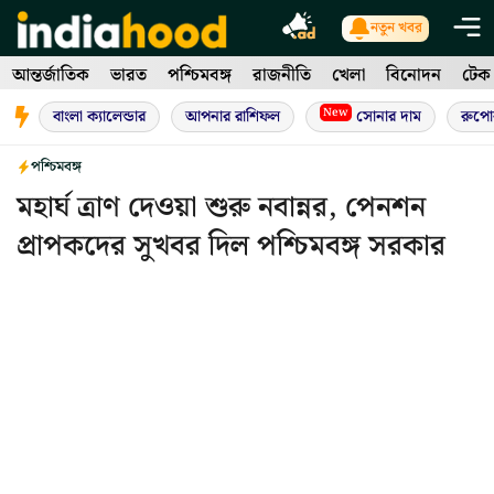
Skip
নতুন খবর
to
আন্তর্জাতিক
ভারত
পশ্চিমবঙ্গ
রাজনীতি
খেলা
বিনোদন
টেক
content
New
বাংলা ক্যালেন্ডার
আপনার রাশিফল
সোনার দাম
রুপো
পশ্চিমবঙ্গ
মহার্ঘ ত্রাণ দেওয়া শুরু নবান্নর, পেনশন
প্রাপকদের সুখবর দিল পশ্চিমবঙ্গ সরকার