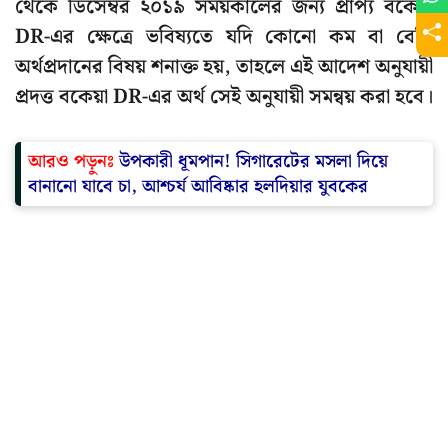
থেকে ডিসেম্বর ২০১৯ সময়কালের জন্য প্রাপ্য বকেয়া
DR-এর ক্ষেত্রে ভবিষ্যতে যদি কোনো কম বা বেশি
অর্থপ্রদানের বিষয় শনাক্ত হয়, তাহলে এই আদেশ অনুযায়ী
প্রদত্ত বকেয়া DR-এর অর্থ সেই অনুযায়ী সমন্বয় করা হবে।
আরও পড়ুনঃ
উপকারী ধূমপান! সিগারেটের মসলা দিয়ে
বানানো যাবে চা, আশ্চর্য আবিষ্কার হলদিয়ার যুবকের