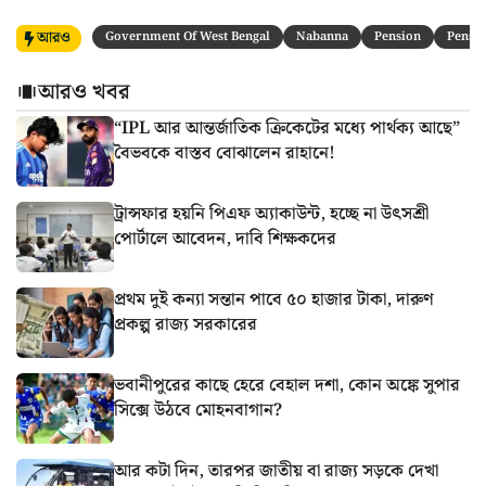
আরও
Government Of West Bengal
Nabanna
Pension
Pensi
আরও খবর
“IPL আর আন্তর্জাতিক ক্রিকেটের মধ্যে পার্থক্য আছে”
বৈভবকে বাস্তব বোঝালেন রাহানে!
ট্রান্সফার হয়নি পিএফ অ্যাকাউন্ট, হচ্ছে না উৎসশ্রী
পোর্টালে আবেদন, দাবি শিক্ষকদের
প্রথম দুই কন্যা সন্তান পাবে ৫০ হাজার টাকা, দারুণ
প্রকল্প রাজ্য সরকারের
ভবানীপুরের কাছে হেরে বেহাল দশা, কোন অঙ্কে সুপার
সিক্সে উঠবে মোহনবাগান?
আর কটা দিন, তারপর জাতীয় বা রাজ্য সড়কে দেখা