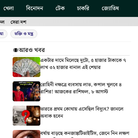
খেলা
বিনোদন
টেক
চাকরি
জ্যোতিষ
ফল
সেরা দশ
য়া
ভক্তি ও মন্ত্র
আরও খবর
একটার দামে মিলেছে দুটো, ৫ হাজার টাকাকে ৭
লাখ ৩২ হাজার বানাল এই শেয়ার
রোহিনী নক্ষত্রে ব্যবসায় লাভ, কপাল খুলবে ৪
রাশির! আজকের রাশিফল, ৮ আগস্ট
ভারতে প্রথম কোথায় এসেছিল বিদ্যুৎ? জানলে
অবাক হবেন
বর্ষায় বাড়ছে কনজাঙ্কটিভাইটিস, জেনে নিন লক্ষণ