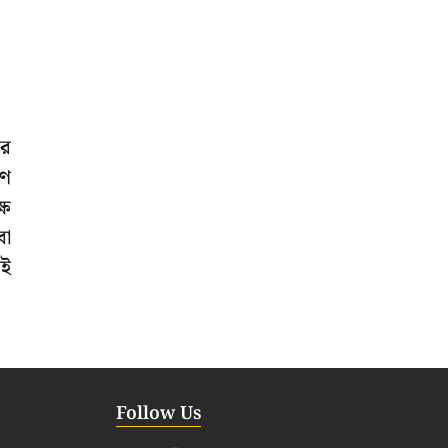
এর
াণ
্ষ
বা
েই
Follow Us