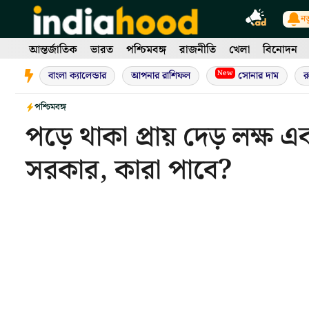
Skip
নত
to
content
আন্তর্জাতিক
ভারত
পশ্চিমবঙ্গ
রাজনীতি
খেলা
বিনোদন
New
বাংলা ক্যালেন্ডার
আপনার রাশিফল
সোনার দাম
র
পশ্চিমবঙ্গ
পড়ে থাকা প্রায় দেড় লক্ষ এক
সরকার, কারা পাবে?