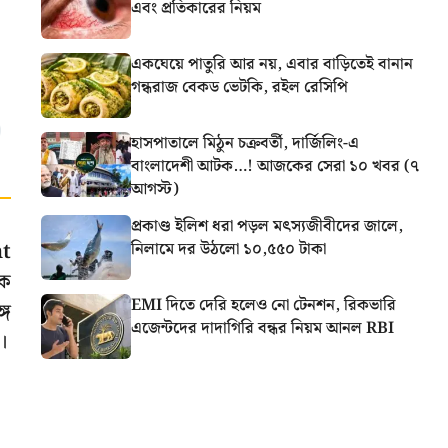
এবং প্রতিকারের নিয়ম
একঘেয়ে পাতুরি আর নয়, এবার বাড়িতেই বানান
গন্ধরাজ বেকড ভেটকি, রইল রেসিপি
হাসপাতালে মিঠুন চক্রবর্তী, দার্জিলিং-এ
বাংলাদেশী আটক…! আজকের সেরা ১০ খবর (৭
আগস্ট)
প্রকাণ্ড ইলিশ ধরা পড়ল মৎস্যজীবীদের জালে,
nt
নিলামে দর উঠলো ১০,৫৫০ টাকা
িক
EMI দিতে দেরি হলেও নো টেনশন, রিকভারি
্গ
এজেন্টদের দাদাগিরি বন্ধর নিয়ম আনল RBI
।