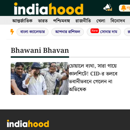
Skip
নত
to
content
আন্তর্জাতিক
ভারত
পশ্চিমবঙ্গ
রাজনীতি
খেলা
বিনোদন
New
বাংলা ক্যালেন্ডার
আপনার রাশিফল
সোনার দাম
র
Bhawani Bhavan
চোয়ালে ব্যথা, সারা গায়ে
কালশিটে! CID-র তলবে
ভবানীভবনে গেলেন না
অভিষেক