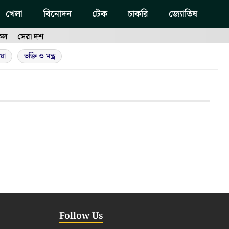
খেলা
বিনোদন
টেক
চাকরি
জ্যোতিষ
ফল
সেরা দশ
য়া
ভক্তি ও মন্ত্র
Follow Us