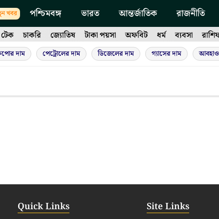
পশ্চিমবঙ্গ
ভারত
আন্তর্জাতিক
রাজনীতি
ুন খবর
টেক
চাকরি
জ্যোতিষ
টাকা পয়সা
অফবিট
ধর্ম
ব্যবসা
রাশি
ুপোর দাম
পেট্রোলের দাম
ডিজেলের দাম
গ্যাসের দাম
আবহাও
Quick Links
Site Links