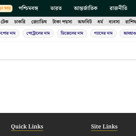
পশ্চিমবঙ্গ
ভারত
আন্তর্জাতিক
রাজনীতি
ুন খবর
টেক
চাকরি
জ্যোতিষ
টাকা পয়সা
অফবিট
ধর্ম
ব্যবসা
রাশি
ুপোর দাম
পেট্রোলের দাম
ডিজেলের দাম
গ্যাসের দাম
আবহাও
Quick Links
Site Links