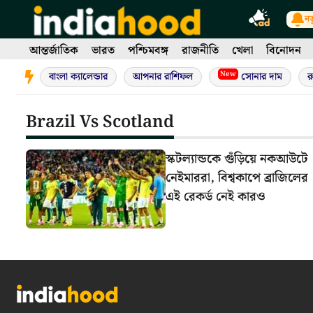
Skip
নত
to
content
আন্তর্জাতিক
ভারত
পশ্চিমবঙ্গ
রাজনীতি
খেলা
বিনোদন
New
বাংলা ক্যালেন্ডার
আপনার রাশিফল
সোনার দাম
র
Brazil Vs Scotland
স্কটল্যান্ডকে গুঁড়িয়ে নকআউটে
নেইমাররা, বিশ্বকাপে ব্রাজিলের
এই রেকর্ড নেই কারও