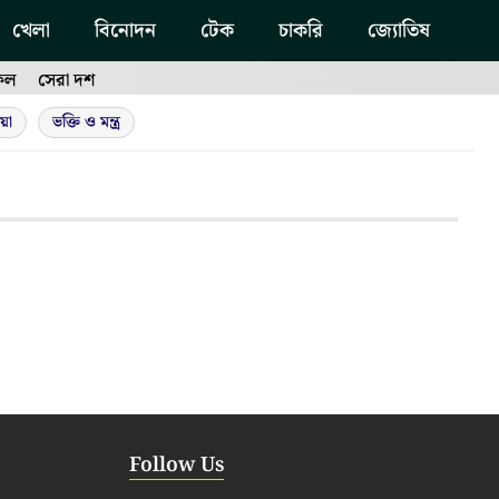
খেলা
বিনোদন
টেক
চাকরি
জ্যোতিষ
ফল
সেরা দশ
য়া
ভক্তি ও মন্ত্র
Follow Us