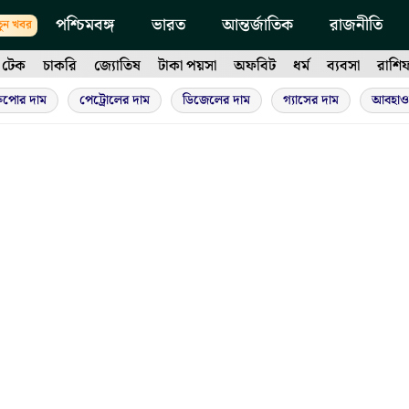
পশ্চিমবঙ্গ
ভারত
আন্তর্জাতিক
রাজনীতি
ুন খবর
টেক
চাকরি
জ্যোতিষ
টাকা পয়সা
অফবিট
ধর্ম
ব্যবসা
রাশি
ুপোর দাম
পেট্রোলের দাম
ডিজেলের দাম
গ্যাসের দাম
আবহাও