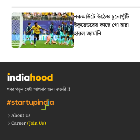
নকআউটে উঠেও চুনোপুঁটি
ইকুয়েডরের কাছে গো হারা
হারল জার্মানি
খবর পড়ুন যেটা আপনার জন্য জরুরি !!
About Us
Career
(Join Us)