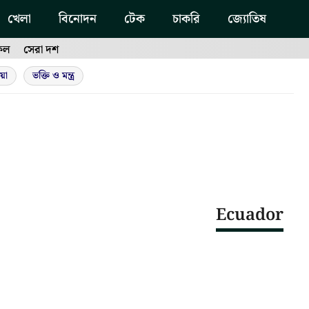
খেলা
বিনোদন
টেক
চাকরি
জ্যোতিষ
ফল
সেরা দশ
য়া
ভক্তি ও মন্ত্র
Ecuador