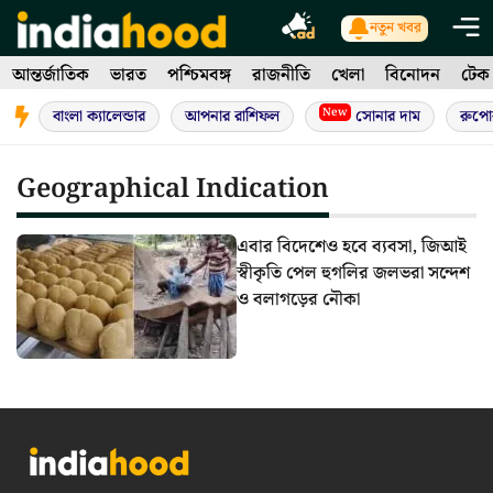
Skip
নতুন খবর
to
আন্তর্জাতিক
ভারত
পশ্চিমবঙ্গ
রাজনীতি
খেলা
বিনোদন
টেক
content
New
বাংলা ক্যালেন্ডার
আপনার রাশিফল
সোনার দাম
রুপো
Geographical Indication
এবার বিদেশেও হবে ব্যবসা, জিআই
স্বীকৃতি পেল হুগলির জলভরা সন্দেশ
ও বলাগড়ের নৌকা