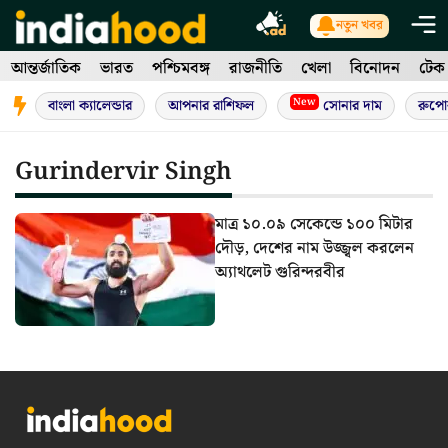
Skip
নতুন খবর
to
আন্তর্জাতিক
ভারত
পশ্চিমবঙ্গ
রাজনীতি
খেলা
বিনোদন
টেক
content
New
বাংলা ক্যালেন্ডার
আপনার রাশিফল
সোনার দাম
রুপো
Gurindervir Singh
মাত্র ১০.০৯ সেকেন্ডে ১০০ মিটার
দৌড়, দেশের নাম উজ্জ্বল করলেন
অ্যাথলেট গুরিন্দরবীর