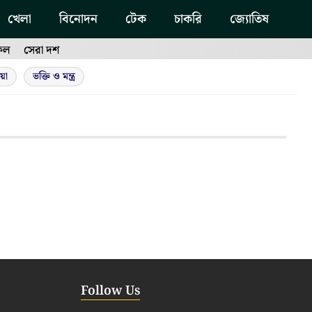
খেলা
বিনোদন
টেক
চাকরি
জ্যোতিষ
ফল
সেরা দশ
য়া
ভক্তি ও মন্ত্র
Follow Us