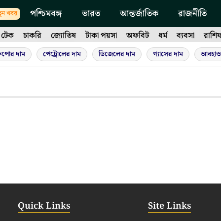
পশ্চিমবঙ্গ
ভারত
আন্তর্জাতিক
রাজনীতি
ুন খবর
টেক
চাকরি
জ্যোতিষ
টাকা পয়সা
অফবিট
ধর্ম
ব্যবসা
রাশি
ুপোর দাম
পেট্রোলের দাম
ডিজেলের দাম
গ্যাসের দাম
আবহাও
Quick Links
Site Links