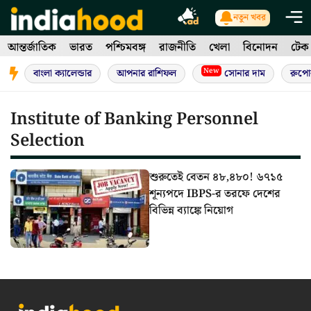
Skip
নতুন খবর
to
আন্তর্জাতিক
ভারত
পশ্চিমবঙ্গ
রাজনীতি
খেলা
বিনোদন
টেক
content
New
বাংলা ক্যালেন্ডার
আপনার রাশিফল
সোনার দাম
রুপো
Institute of Banking Personnel
Selection
শুরুতেই বেতন ৪৮,৪৮০! ৬৭১৫
শূন্যপদে IBPS-র তরফে দেশের
বিভিন্ন ব্যাঙ্কে নিয়োগ