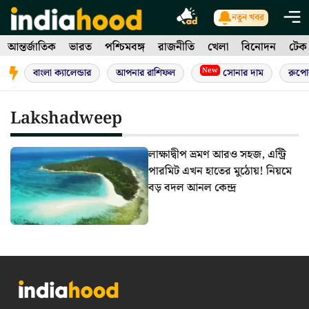
Skip
নতুন খবর
to
আন্তর্জাতিক
ভারত
পশ্চিমবঙ্গ
রাজনীতি
খেলা
বিনোদন
টেক
content
New
বাংলা ক্যালেন্ডার
আপনার রাশিফল
সোনার দাম
রুপো
Lakshadweep
লাক্ষাদ্বীপ ভ্রমণ আরও সহজ, এন্ট্রি
পারমিট এখন হাতের মুঠোয়! নিয়মে
বড় বদল আনল কেন্দ্র