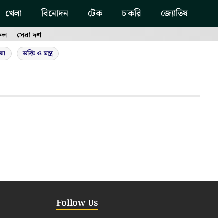
খেলা
বিনোদন
টেক
চাকরি
জ্যোতিষ
ফল
সেরা দশ
য়া
ভক্তি ও মন্ত্র
Follow Us