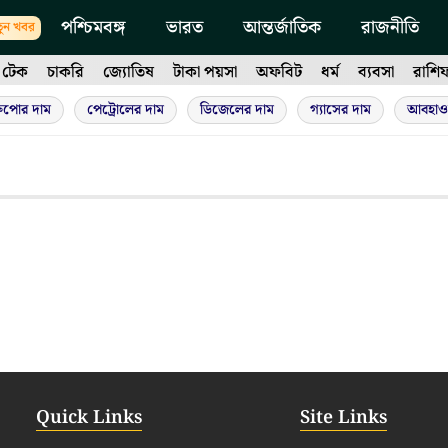
পশ্চিমবঙ্গ
ভারত
আন্তর্জাতিক
রাজনীতি
ুন খবর
টেক
চাকরি
জ্যোতিষ
টাকা পয়সা
অফবিট
ধর্ম
ব্যবসা
রাশি
ুপোর দাম
পেট্রোলের দাম
ডিজেলের দাম
গ্যাসের দাম
আবহাও
Quick Links
Site Links