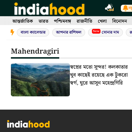
Skip
নত
to
content
আন্তর্জাতিক
ভারত
পশ্চিমবঙ্গ
রাজনীতি
খেলা
বিনোদন
New
বাংলা ক্যালেন্ডার
আপনার রাশিফল
সোনার দাম
র
Mahendragiri
স্বপ্নের মতো সুন্দর! কলকাতার
খুব কাছেই রয়েছে এক টুকরো
স্বর্গ, ঘুরে আসুন মহেন্দ্রগিরি