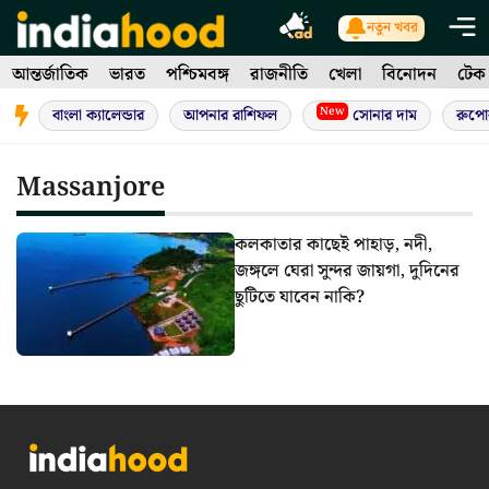
Skip
নতুন খবর
to
আন্তর্জাতিক
ভারত
পশ্চিমবঙ্গ
রাজনীতি
খেলা
বিনোদন
টেক
content
New
বাংলা ক্যালেন্ডার
আপনার রাশিফল
সোনার দাম
রুপো
Massanjore
কলকাতার কাছেই পাহাড়, নদী,
জঙ্গলে ঘেরা সুন্দর জায়গা, দুদিনের
ছুটিতে যাবেন নাকি?