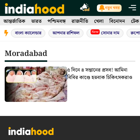
Skip
নতুন খবর
to
আন্তর্জাতিক
ভারত
পশ্চিমবঙ্গ
রাজনীতি
খেলা
বিনোদন
টেক
content
New
বাংলা ক্যালেন্ডার
আপনার রাশিফল
সোনার দাম
রুপো
Moradabad
৫ দিনে ৪ সন্তানের প্রসব! আমিনা
বিবির কাণ্ডে হতবাক চিকিৎসকরাও