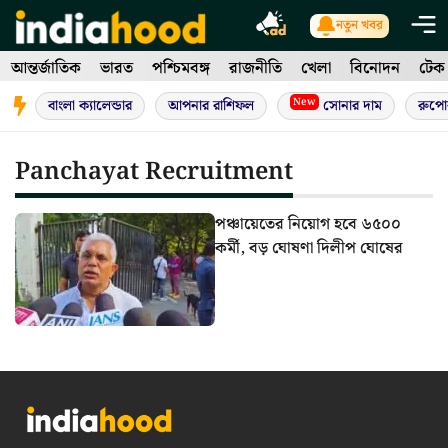
Skip
নতুন খবর
to
আন্তর্জাতিক
ভারত
পশ্চিমবঙ্গ
রাজনীতি
খেলা
বিনোদন
টেক
content
New
বাংলা ক্যালেন্ডার
আপনার রাশিফল
সোনার দাম
রুপো
Panchayat Recruitment
পঞ্চায়েতের নিয়োগ হবে ৬৫০০
কর্মী, বড় ঘোষণা দিলীপ ঘোষের