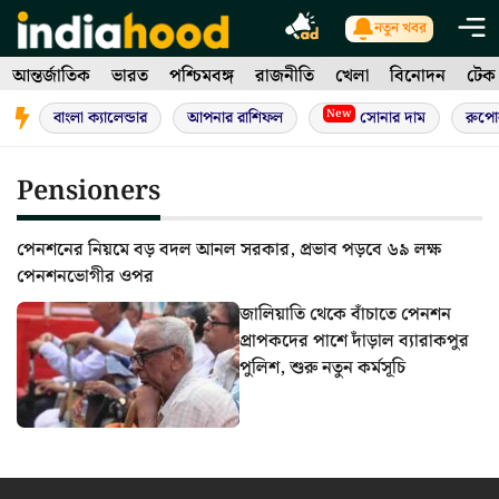
Skip
নতুন খবর
to
আন্তর্জাতিক
ভারত
পশ্চিমবঙ্গ
রাজনীতি
খেলা
বিনোদন
টেক
content
New
বাংলা ক্যালেন্ডার
আপনার রাশিফল
সোনার দাম
রুপো
Pensioners
পেনশনের নিয়মে বড় বদল আনল সরকার, প্রভাব পড়বে ৬৯ লক্ষ
পেনশনভোগীর ওপর
জালিয়াতি থেকে বাঁচাতে পেনশন
প্রাপকদের পাশে দাঁড়াল ব্যারাকপুর
পুলিশ, শুরু নতুন কর্মসূচি