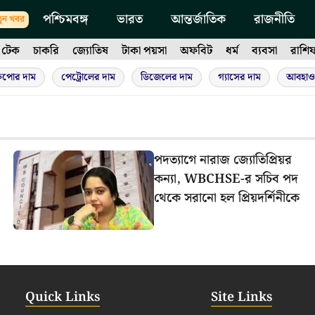
পশ্চিমবঙ্গ
ভারত
আন্তর্জাতিক
রাজনীতি
ুন খবর
টেক
চাকরি
জ্যোতিষ
টাকা পয়সা
অফবিট
ধর্ম
ব্যবসা
রাশি
ুপোর দাম
পেট্রোলের দাম
ডিজেলের দাম
গ্যাসের দাম
আবহাও
পদত্যাগে নারাজ জ্যোতিপ্রিয়র
কন্যা, WBCHSE-র সচিব পদ
থেকে সরানো হল প্রিয়দর্শিনীকে
Quick Links
Site Links