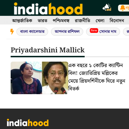
Skip
নত
to
content
আন্তর্জাতিক
ভারত
পশ্চিমবঙ্গ
রাজনীতি
খেলা
বিনোদন
New
বাংলা ক্যালেন্ডার
আপনার রাশিফল
সোনার দাম
র
Priyadarshini Mallick
এক বছরে ১ কোটির ক্যান্টিন
বিল! জ্যোতিপ্রিয় মল্লিকের
মেয়ে প্রিয়দর্শিনীকে ঘিরে নতুন
বিতর্ক