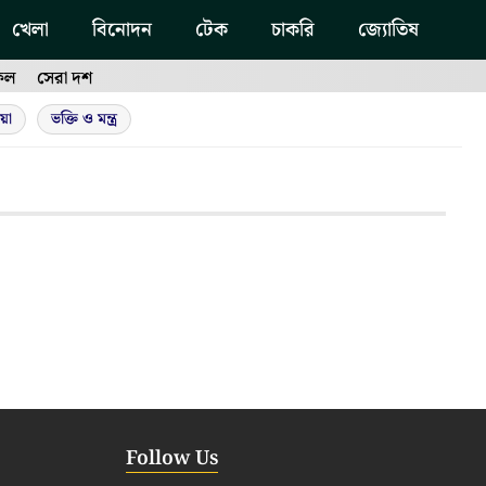
খেলা
বিনোদন
টেক
চাকরি
জ্যোতিষ
ফল
সেরা দশ
য়া
ভক্তি ও মন্ত্র
Follow Us