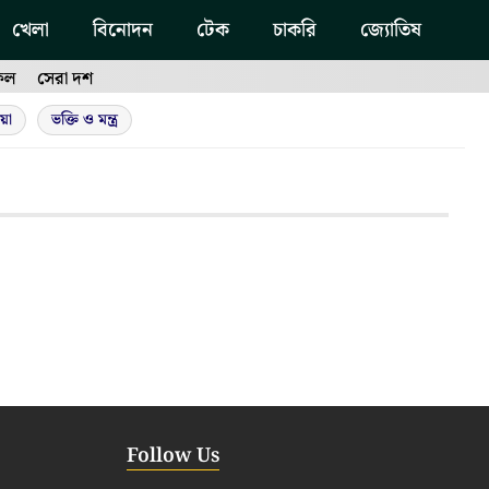
খেলা
বিনোদন
টেক
চাকরি
জ্যোতিষ
ফল
সেরা দশ
য়া
ভক্তি ও মন্ত্র
Follow Us