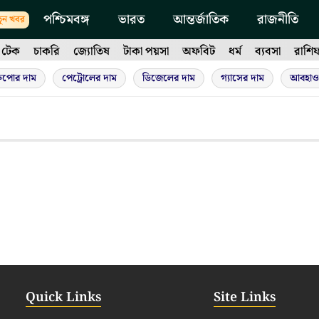
পশ্চিমবঙ্গ
ভারত
আন্তর্জাতিক
রাজনীতি
ুন খবর
টেক
চাকরি
জ্যোতিষ
টাকা পয়সা
অফবিট
ধর্ম
ব্যবসা
রাশি
ুপোর দাম
পেট্রোলের দাম
ডিজেলের দাম
গ্যাসের দাম
আবহাও
Quick Links
Site Links