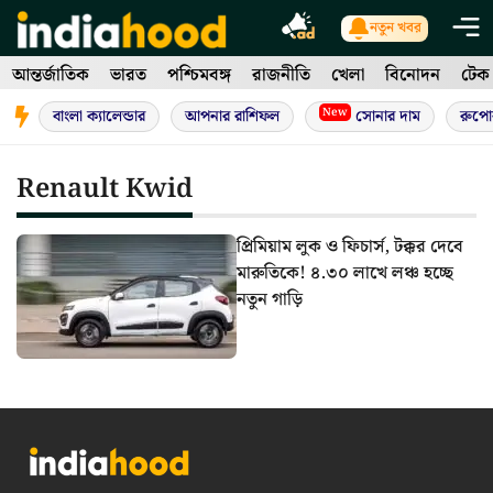
Skip
নতুন খবর
to
আন্তর্জাতিক
ভারত
পশ্চিমবঙ্গ
রাজনীতি
খেলা
বিনোদন
টেক
content
New
বাংলা ক্যালেন্ডার
আপনার রাশিফল
সোনার দাম
রুপো
Renault Kwid
প্রিমিয়াম লুক ও ফিচার্স, টক্কর দেবে
মারুতিকে! ৪.৩০ লাখে লঞ্চ হচ্ছে
নতুন গাড়ি