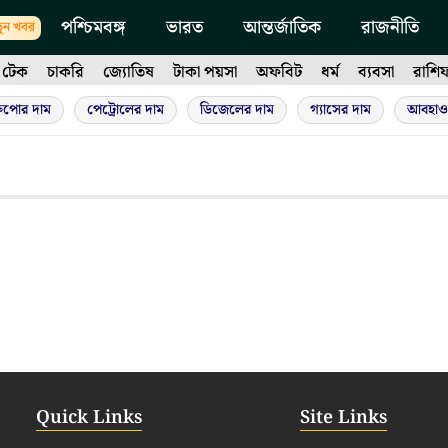
পশ্চিমবঙ্গ
ভারত
আন্তর্জাতিক
রাজনীতি
ুন খবর
টেক
চাকরি
জ্যোতিষ
টাকা পয়সা
অফবিট
ধর্ম
ব্যবসা
রাশি
ুপোর দাম
পেট্রোলের দাম
ডিজেলের দাম
গ্যাসের দাম
আবহাও
Quick Links
Site Links