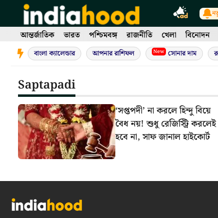
Skip
নত
to
content
আন্তর্জাতিক
ভারত
পশ্চিমবঙ্গ
রাজনীতি
খেলা
বিনোদন
New
বাংলা ক্যালেন্ডার
আপনার রাশিফল
সোনার দাম
র
Saptapadi
‘সপ্তপদী’ না করলে হিন্দু বিয়ে
বৈধ নয়! শুধু রেজিস্ট্রি করলেই
হবে না, সাফ জানাল হাইকোর্ট