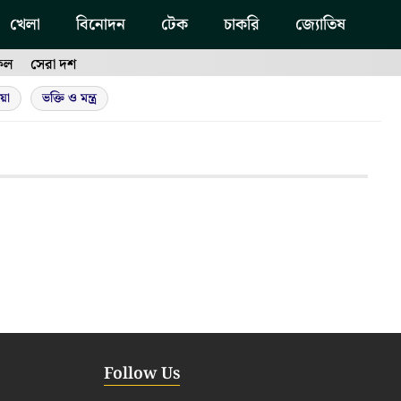
খেলা
বিনোদন
টেক
চাকরি
জ্যোতিষ
ফল
সেরা দশ
য়া
ভক্তি ও মন্ত্র
Follow Us