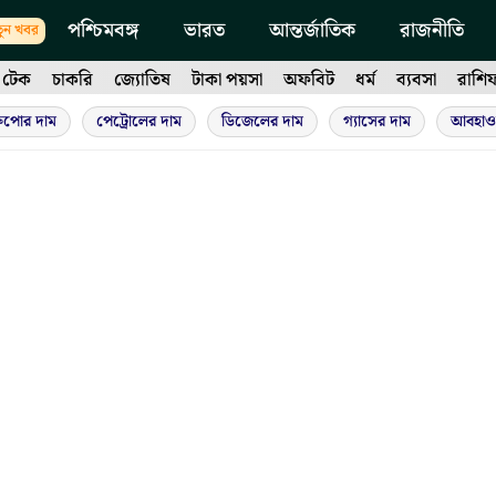
পশ্চিমবঙ্গ
ভারত
আন্তর্জাতিক
রাজনীতি
ুন খবর
টেক
চাকরি
জ্যোতিষ
টাকা পয়সা
অফবিট
ধর্ম
ব্যবসা
রাশি
ুপোর দাম
পেট্রোলের দাম
ডিজেলের দাম
গ্যাসের দাম
আবহাও