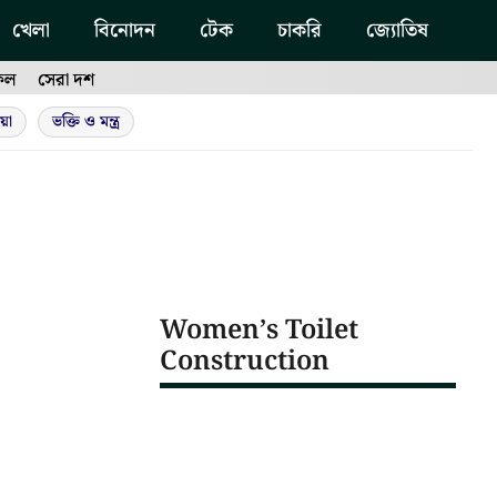
খেলা
বিনোদন
টেক
চাকরি
জ্যোতিষ
ফল
সেরা দশ
য়া
ভক্তি ও মন্ত্র
Women’s Toilet
Construction