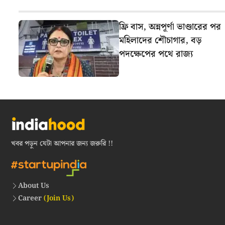
ফ্রি বাস, অন্নপূর্ণা ভাণ্ডারের পর
মহিলাদের শৌচাগার, বড়
পদক্ষেপের পথে রাজ্য
খবর পড়ুন যেটা আপনার জন্য জরুরি !!
About Us
Career
(Join Us)