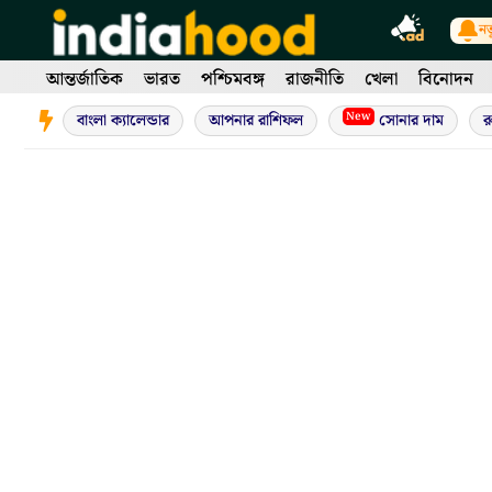
Skip
নত
to
content
আন্তর্জাতিক
ভারত
পশ্চিমবঙ্গ
রাজনীতি
খেলা
বিনোদন
New
বাংলা ক্যালেন্ডার
আপনার রাশিফল
সোনার দাম
র