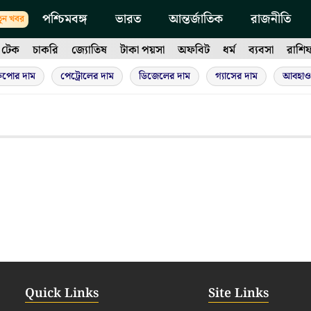
পশ্চিমবঙ্গ
ভারত
আন্তর্জাতিক
রাজনীতি
ুন খবর
টেক
চাকরি
জ্যোতিষ
টাকা পয়সা
অফবিট
ধর্ম
ব্যবসা
রাশি
ুপোর দাম
পেট্রোলের দাম
ডিজেলের দাম
গ্যাসের দাম
আবহাও
Quick Links
Site Links