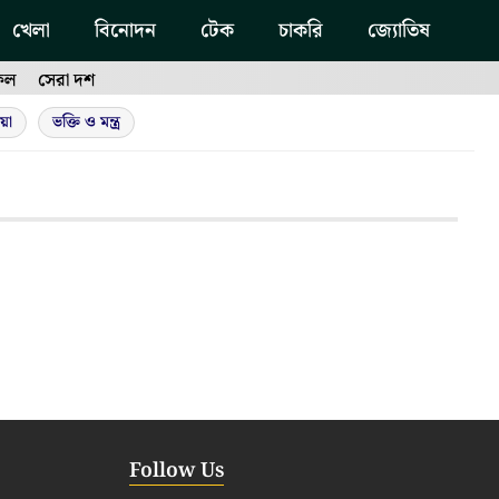
খেলা
বিনোদন
টেক
চাকরি
জ্যোতিষ
ফল
সেরা দশ
য়া
ভক্তি ও মন্ত্র
Follow Us