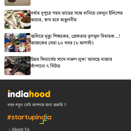
বর্ষার দুপুরে গরম ভাতের সঙ্গে বানিয়ে ফেলুন ইলিশের
আচার, স্বাদ হবে অতুলনীয়
গুলিতে মৃত্যু শিক্ষকের, গ্রেফতার তৃণমূল বিধায়ক…!
আজকের সেরা ১০ খবর (৮ আগস্ট)
উন্নত ফিচার্সের সাথে দারুণ লুক! আসছে বাজার
কাঁপানো ৭ সিটার
খবর পড়ুন যেটা আপনার জন্য জরুরি !!
About Us