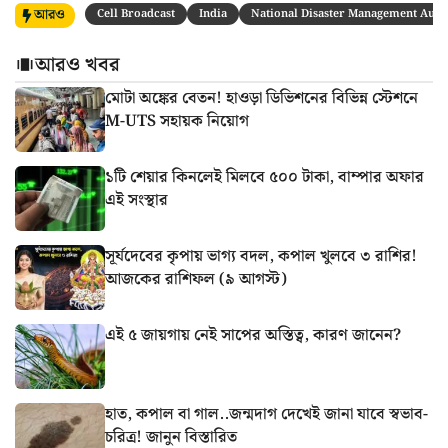
আরও
Cell Broadcast
India
National Disaster Management Auth
আরও খবর
মোটা অঙ্কের বেতন! হাওড়া ডিভিশনের বিভিন্ন স্টেশনে
M-UTS সহায়ক নিয়োগ
১টি শেয়ার কিনলেই মিলবে ৫০০ টাকা, বাম্পার অফার
এই সংস্থার
সূর্যদেবের কৃপায় ভাগ্য বদল, কপাল খুলবে ৩ রাশির!
আজকের রাশিফল (৯ আগস্ট)
এই ৫ জায়গায় নেই সাপের অস্তিত্ব, কারণ জানেন?
হাত, কপাল বা গাল..জন্মদাগ দেখেই জানা যাবে স্বভাব-
চরিত্র! জানুন বিস্তারিত