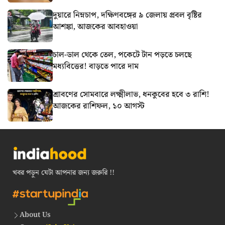
দুয়ারে নিম্নচাপ, দক্ষিণবঙ্গের ৯ জেলায় প্রবল বৃষ্টির
আশঙ্কা, আজকের আবহাওয়া
চাল-ডাল থেকে তেল, পকেটে টান পড়তে চলছে
মধ্যবিত্তের! বাড়তে পারে দাম
শ্রাবণের সোমবারে লক্ষ্মীলাভ, ধনকুবের হবে ৩ রাশি!
আজকের রাশিফল, ১০ আগস্ট
খবর পড়ুন যেটা আপনার জন্য জরুরি !!
About Us