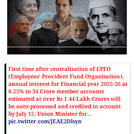
First time after centralization of EPFO
(Employees’ Provident Fund Organisation),
annual interest for Financial year 2025-26 at
8.25% to 34 Crore member accounts
estimated at over Rs 1.44 Lakh Crores will
be auto-processed and credited to account
by July 15: Union Minister for…
pic.twitter.com/JEAE2Dlsyn