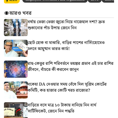
আরও
আরও খবর
বর্ষায় ভেজা ভেজা জুতো নিয়ে নাজেহাল দশা? দ্রুত
শুকানোর পাঁচ উপায় জেনে নিন
ছোট হোক বা মাঝারি, বাড়ির পাশের নার্সিংহোমেও
চলবে আয়ুষ্মান ভারত কার্ড!
রাহু-কেতুর রাশি পরিবর্তনে ভয়ঙ্কর প্রভাব এই চার রাশির
জীবনে, বাঁচতে কী করবেন জানুন
বকেয়া DA দেওয়ার সময় বেঁধে দিল সুপ্রিম কোর্টের
কমিটি, কত হাজার কোটি খরচ রাজ্যের?
বাড়িতে বসে মাত্র ১০ টাকায় বানিয়ে নিন বার্থ
সার্টিফিকেট, জেনে নিন পদ্ধতি