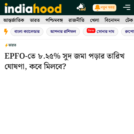
Skip
নতুন খবর
to
আন্তর্জাতিক
ভারত
পশ্চিমবঙ্গ
রাজনীতি
খেলা
বিনোদন
টেক
content
New
বাংলা ক্যালেন্ডার
আপনার রাশিফল
সোনার দাম
রুপো
ভারত
EPFO-তে ৮.২৫% সুদ জমা পড়ার তারিখ
ঘোষণা, কবে মিলবে?